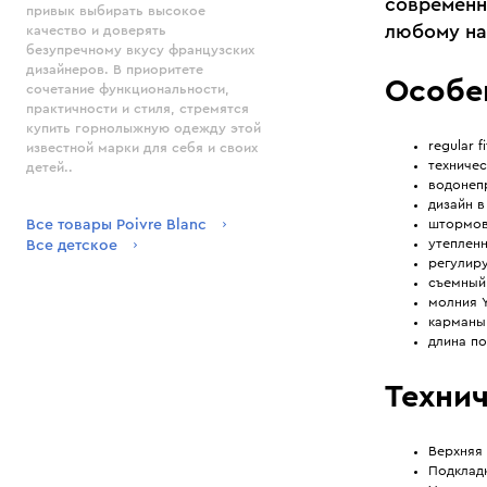
современн
привык выбирать высокое
любому на
качество и доверять
безупречному вкусу французских
дизайнеров. В приоритете
Особе
сочетание функциональности,
практичности и стиля, стремятся
купить горнолыжную одежду этой
regular fi
известной марки для себя и своих
техничес
детей..
водонеп
дизайн в
Все товары Poivre Blanc
штормов
утепленн
Все детское
регулир
cъемный
молния 
карманы 
длина по
Технич
Верхняя 
Подклад