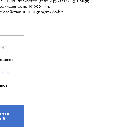
ль: 100% полиэстер (тело и рукава: 60g + 40g);
роницаемость: 10 000 mm;
 свойства: 10 000 gsm/m2/24hrs.
ИНГ
 оценок
ывов
вить
ыв