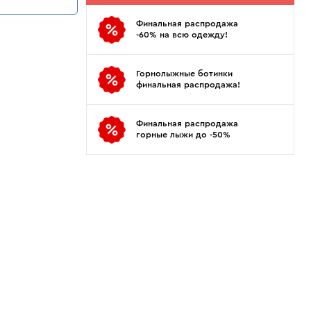
Показать еще
Sportalm
Wind X-Treme
Финальная распродажа
авнения и
Spyder
X-Bionic
-60% на всю одежду!
 Рекомендации
Stayer
X-Socks
Stockli
Zanier
Горнолыжные ботинки
Suunto
Zerorh+
финальная распродажа!
Tecnica
Посмотреть все
Terror
Финальная распродажа
горные лыжи до -50%
The North Face
Therm-ic