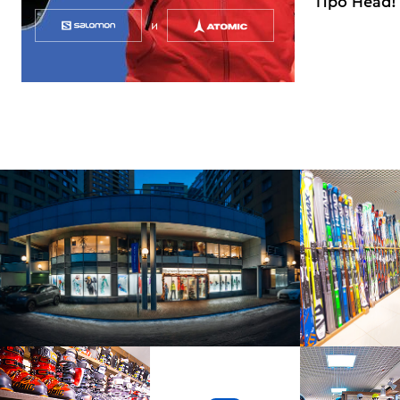
Про Head!
и