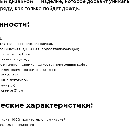
ым дизайном — изделие, которое добавит уникал
ряду, как только пойдет дождь.
нности:
t;
кая ткань для верхней одежды;
роницаемая, дышащая, водоотталкивающая;
 стиле колорблок;
ой щит от дождя;
ое пальто + съемная флисовая внутренняя кофта;
уемая талия, манжеты и капюшон;
 капюшон;
YKK с логотипом;
для рук;
 спинке 51 см.
еские характеристики:
ткань: 100% полиэстер с ламинацией;
ка: 100% полиэстер;