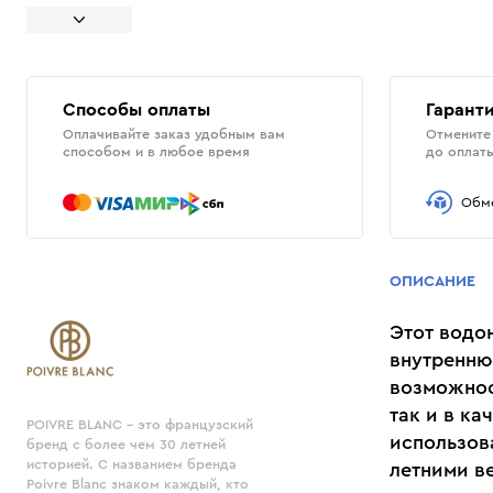
Способы оплаты
Гаранти
Оплачивайте заказ удобным вам
Отмените 
способом и в любое время
до оплат
Обме
ОПИСАНИЕ
Этот водо
внутренню
возможнос
так и в ка
POIVRE BLANC - это французский
использов
бренд с более чем 30 летней
историей. С названием бренда
летними в
Poivre Blanc знаком каждый, кто