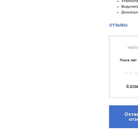
Утеплите
Водонеп
Дышащие
ОТЗЫВЫ
РЕЙТ
Пока нет
0 отз
Оста
отз