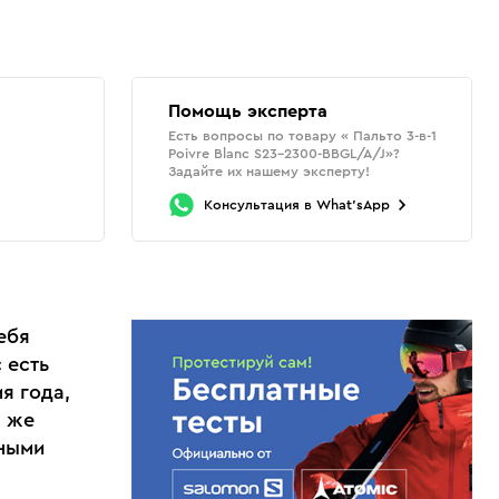
Помощь эксперта
Есть вопросы по товару « Пальто 3-в-1
о
Poivre Blanc S23-2300-BBGL/A/J»?
Задайте их нашему эксперту!
Консультация
в
What'sApp
ебя
 есть
я года,
и же
дными