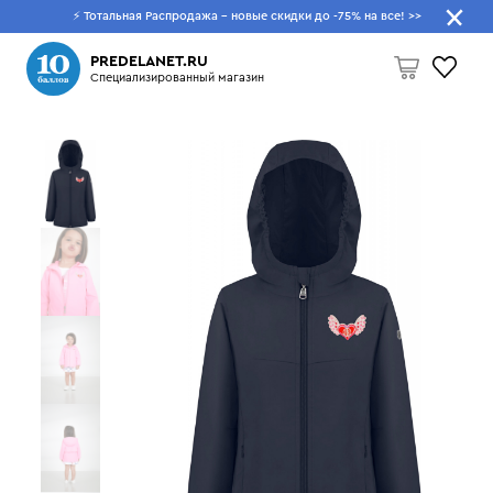
⚡ Тотальная Распродажа - новые скидки до -75% на все!
>>
Что будем искать?
PREDELANET.RU
Специализированный магазин
Пусто