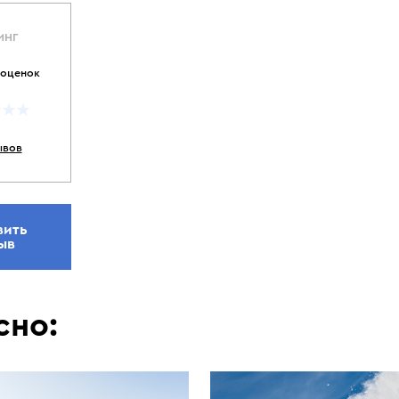
ИНГ
 оценок
ывов
вить
ыв
сно: