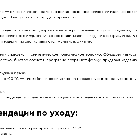
ер — синтетическое полиэфирное волокно, позволяющее изделию сохр
цвет. Быстро сохнет, придает прочность.
— одно из самых популярных волокон растительного происхождения, пр
озволяет коже «дышать», хорошо впитывает влагу, не электризуется. В
и изделия из хлопка являются мультисезонными.
 или спандекс — синтетическое полиамидное волокно. Обладает легкост
ностью, быстро сохнет и прекрасно сохраняет форму, придавая изделию
турный режим
C до -20 °C — термобельё рассчитано на прохладную и холодную погоду
сть
 — подходит для длительных прогулок и повседневного использования.
ендации по уходу:
ли машинная стирка при температуре 30°С.
ивать.