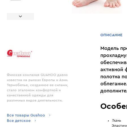
ОПИСАНИЕ
Модель пр
прохладну
обеспечив
активной 
Финская компания GUAHOO давно
полотна п
известна на рынках Европы и Азии.
облегание
Термобелье, созданное ее силами,
дополните
стало эталоном комфортной и
качественной одежды для
различных видов деятельности.
Особе
Все товары Guahoo
Все детское
Ткань
Эластичн