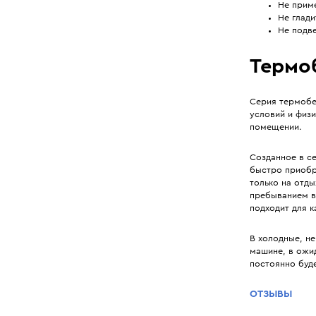
Не прим
Не глади
Не подве
Термоб
Серия термобел
условий и физи
помещении.
Созданное в с
быстро приобр
только на отды
пребыванием в
подходит для 
В холодные, н
машине, в ожид
постоянно буде
ОТЗЫВЫ