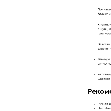
Полиэст
форму и 
Хлопок 
ощупь, п
плотност
Эластан
эластич
Темпера
От -10 °
Активно
Средняя
Реком
Ручная и
Не отбел