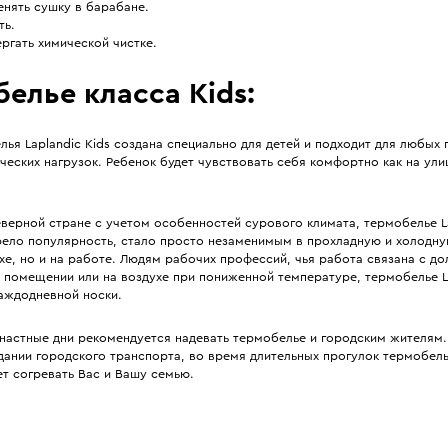
енять сушку в барабане.
ть.
ргать химической чистке.
елье класса Kids:
ья Laplandic Kids создана специально для детей и подходит для любых
ческих нагрузок. Ребенок будет чувствовать себя комфортно как на улиц
еверной стране с учетом особенностей сурового климата, термобелье L
ело популярность, стало просто незаменимым в прохладную и холодну
хе, но и на работе. Людям рабочих профессий, чья работа связана с до
 помещении или на воздухе при пониженной температуре, термобелье L
каждодневной носки.
енастные дни рекомендуется надевать термобелье и городским жителям.
ании городского транспорта, во время длительных прогулок термобель
т согревать Вас и Вашу семью.