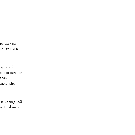
 погодных
е, так и в
aplandic
ю погоду не
лгим
aplandic
 В холодной
е Laplandic