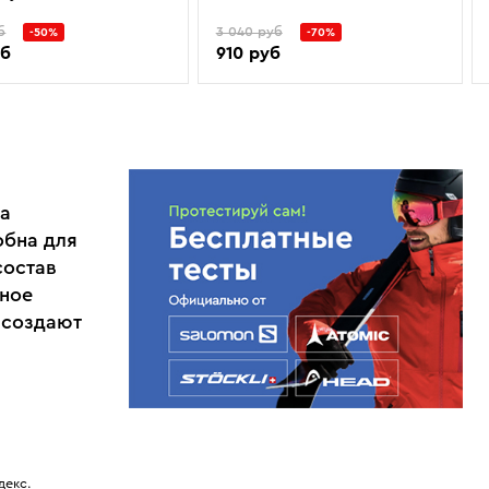
б
3 040 руб
-50%
-70%
уб
910 руб
на
обна для
состав
тное
 создают
декс.