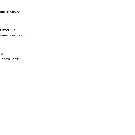
анять свою
иятен на
 зависимости от
ью,
 прочность.
.