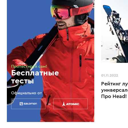
Протестируй сам!
Бесплатные
01.11.2022
тесты
Рейтинг л
универсал
Официально от
Про Head!
и