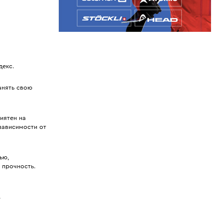
декс.
анять свою
иятен на
 зависимости от
ью,
 прочность.
.