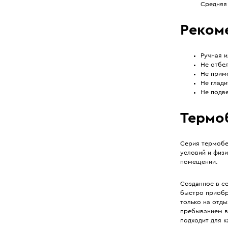
Средняя
Реком
Ручная и
Не отбел
Не прим
Не глади
Не подве
Термоб
Серия термобел
условий и физи
помещении.
Созданное в с
быстро приобр
только на отды
пребыванием в
подходит для 