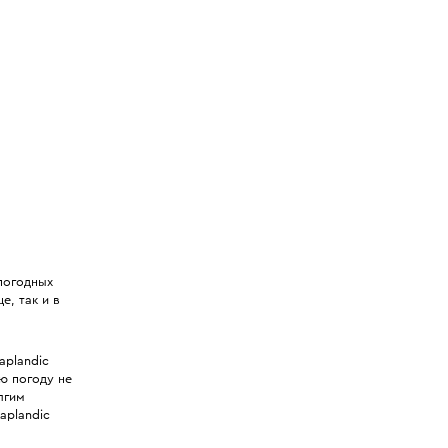
 погодных
е, так и в
aplandic
ю погоду не
лгим
aplandic