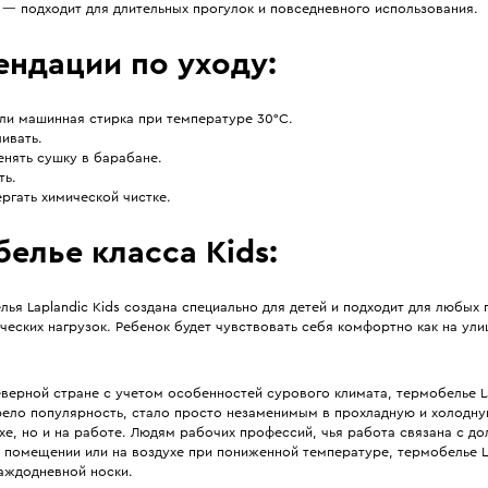
 — подходит для длительных прогулок и повседневного использования.
ендации по уходу:
ли машинная стирка при температуре 30°С.
ивать.
енять сушку в барабане.
ть.
ргать химической чистке.
елье класса Kids:
ья Laplandic Kids создана специально для детей и подходит для любых
ческих нагрузок. Ребенок будет чувствовать себя комфортно как на улиц
еверной стране с учетом особенностей сурового климата, термобелье L
ело популярность, стало просто незаменимым в прохладную и холодну
хе, но и на работе. Людям рабочих профессий, чья работа связана с до
 помещении или на воздухе при пониженной температуре, термобелье L
каждодневной носки.