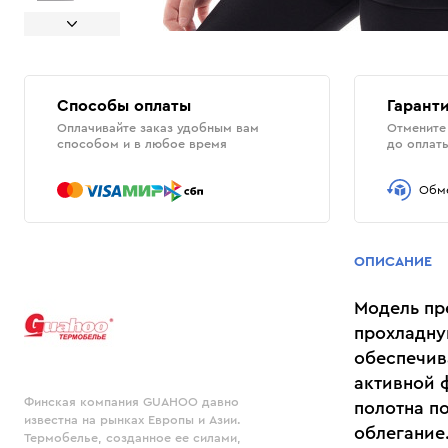
Способы оплаты
Гаранти
Оплачивайте заказ удобным вам
Отмените 
способом и в любое время
до оплат
Обме
ОПИСАНИЕ
Модель пр
прохладну
обеспечив
активной 
Финская компания GUAHOO давно
полотна п
известна на рынках Европы и Азии.
облегание
Термобелье, созданное ее силами,