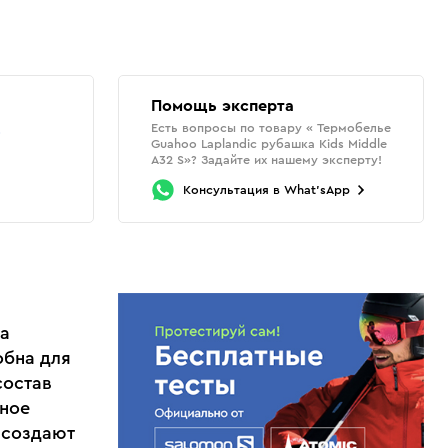
Помощь эксперта
Есть вопросы по товару « Термобелье
о
Guahoo Laplandic рубашка Kids Middle
A32 S»? Задайте их нашему эксперту!
Консультация
в
What'sApp
на
обна для
состав
тное
 создают