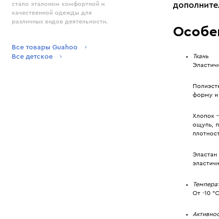
дополните
стало эталоном комфортной и
качественной одежды для
различных видов деятельности.
Особе
Все товары Guahoo
Все детское
Ткань
Эластичн
Полиэст
форму и 
Хлопок 
ощупь, п
плотност
Эластан
эластич
Темпера
От -10 °
Активно