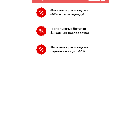
Показать еще
Sportalm
Wind X-Treme
авнения и
Spyder
X-Bionic
Финальная распродажа
 Рекомендации
-60% на всю одежду!
Stayer
X-Socks
Stockli
Zanier
Горнолыжные ботинки
Suunto
Zerorh+
финальная распродажа!
Tecnica
Посмотреть все
Terror
Финальная распродажа
горные лыжи до -50%
The North Face
Therm-ic