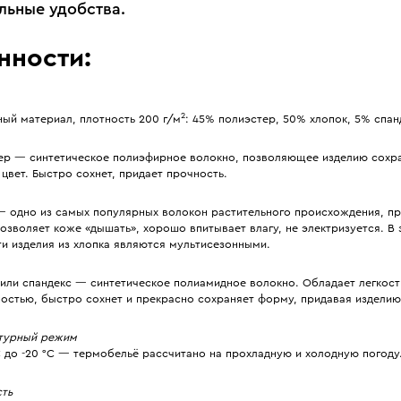
льные удобства.
нности:
2
ый материал, плотность 200 г/м
: 45% полиэстер, 50% хлопок, 5% спан
ер — синтетическое полиэфирное волокно, позволяющее изделию сохр
цвет. Быстро сохнет, придает прочность.
— одно из самых популярных волокон растительного происхождения, пр
озволяет коже «дышать», хорошо впитывает влагу, не электризуется. В
и изделия из хлопка являются мультисезонными.
 или спандекс — синтетическое полиамидное волокно. Обладает легкост
ностью, быстро сохнет и прекрасно сохраняет форму, придавая изделию
турный режим
C до -20 °C — термобельё рассчитано на прохладную и холодную погоду
сть