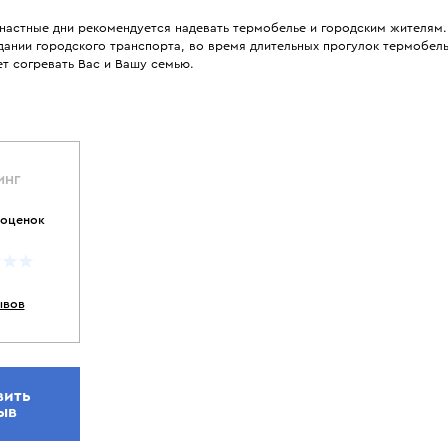
енастные дни рекомендуется надевать термобелье и городским жителям.
ании городского транспорта, во время длительных прогулок термобель
т согревать Вас и Вашу семью.
ИНГ
 оценок
ывов
вить
ыв