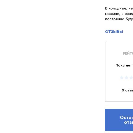
В холодные, н
машине, в ожид
постоянно буде
ОТЗЫВЫ
РЕЙТ
Пока нет
0 отз
Оста
отз