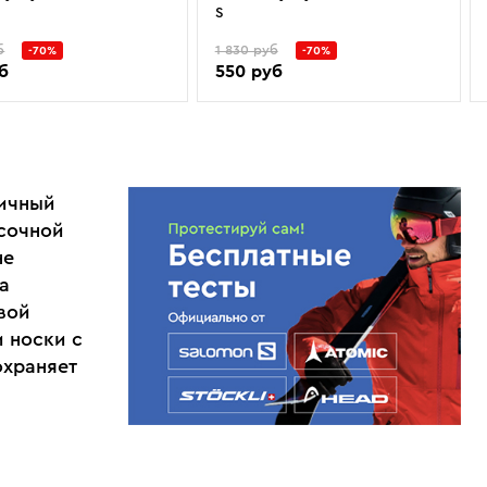
S
б
1 830 руб
-70%
-70%
б
550 руб
личный
сочной
не
а
вой
 носки с
охраняет