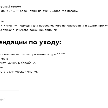
турный режим
C до -30 °C — рассчитаны на очень холодную погоду.
сть
/ Низкая — подходят для повседневного использования и долгих прогу
 а также в качестве домашних тапочек.
ендации по уходу:
ли машинная стирка при температуре 30 °С.
ивать.
енять сушку в барабане.
ть.
ргать химической чистке.
ИНГ