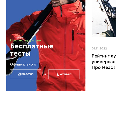
Протестируй сам!
Бесплатные
01.11.2022
тесты
Рейтинг л
универсал
Официально от
Про Head!
и