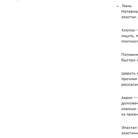
Ткань
Материа
эластан.
Хлопок 
ощупь, п
плотност
Полиами
быстро 
Шерсть 
прочная
рассасы
Акрил —
долгове
хорошо 
из пряж
Эластан
эластич