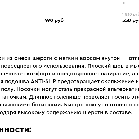
P
1 830 ру
490 руб
550 ру
ки из смеси шерсти с мягким ворсом внутри — от
 повседневного использования. Плоский шов в мы
спечивает комфорт и предотвращает натирание, а 
я подошва ANTI-SLIP предотвращает скольжение н
 полу. Носочки могут стать прекрасной альтернати
тапочкам. Длинное голенище позволяет носить эти
и высокими ботинками. Быстро сохнут и отлично с
годаря высокому содержанию шерсти в составе.
нности: