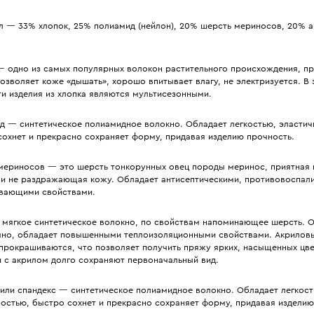
л — 33% хлопок, 25% полиамид (нейлон), 20% шерсть мериносов, 20% а
— одно из самых популярных волокон растительного происхождения, пр
озволяет коже «дышать», хорошо впитывает влагу, не электризуется. В
и изделия из хлопка являются мультисезонными.
д — синтетическое полиамидное волокно. Обладает легкостью, эластич
сохнет и прекрасно сохраняет форму, придавая изделию прочность.
мериносов — это шерсть тонкорунных овец породы меринос, приятная 
 и не раздражающая кожу. Обладает антисептическими, противовоспал
вающими свойствами.
 мягкое синтетическое волокно, по свойствам напоминающее шерсть. 
чно, обладает повышенными теплоизоляционными свойствами. Акрилов
прокрашиваются, что позволяет получить пряжу ярких, насыщенных цве
и с акрилом долго сохраняют первоначальный вид.
 или спандекс — синтетическое полиамидное волокно. Обладает легкост
ностью, быстро сохнет и прекрасно сохраняет форму, придавая изделию