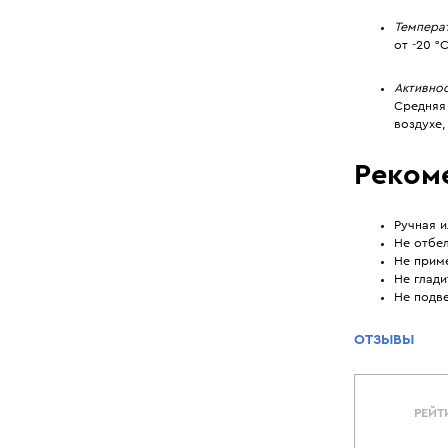
Темпера
от -20 °
Активно
Средняя 
воздухе,
Реком
Ручная и
Не отбел
Не прим
Не глади
Не подве
ОТЗЫВЫ
РЕЙТ