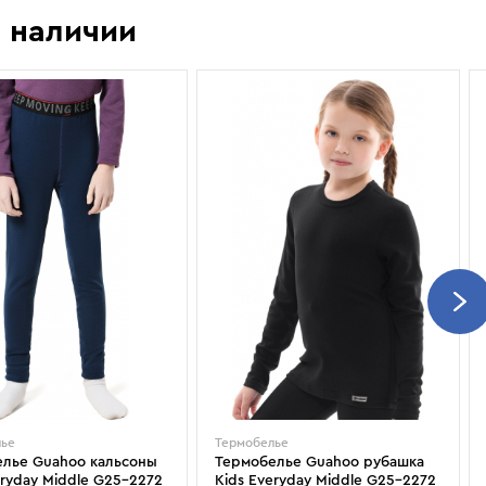
Показать еще
Sportalm
Wind X-Treme
 наличии
авнения и
Spyder
X-Bionic
 Рекомендации
Stayer
X-Socks
Stockli
Zanier
Suunto
Zerorh+
Tecnica
Посмотреть все
Terror
The North Face
Therm-ic
лье
Термобелье
лье Guahoo кальсоны
Термобелье Guahoo рубашка
eryday Middle G25-2272
Kids Everyday Middle G25-2272