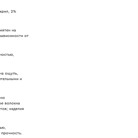
крил, 2%
иятен на
 зависимости от
ностью,
на ощупь,
ительными и
Оно
ые волокна
тов; изделия
ью,
 прочность.