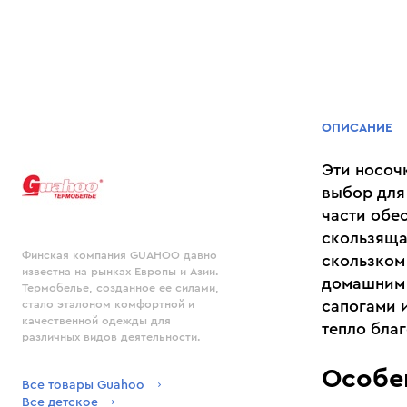
ОПИСАНИЕ
Эти носоч
выбор для
части обе
скользяща
Финская компания GUAHOO давно
скользком
известна на рынках Европы и Азии.
домашним 
Термобелье, созданное ее силами,
сапогами 
стало эталоном комфортной и
качественной одежды для
тепло бла
различных видов деятельности.
Особе
Все товары Guahoo
Все детское