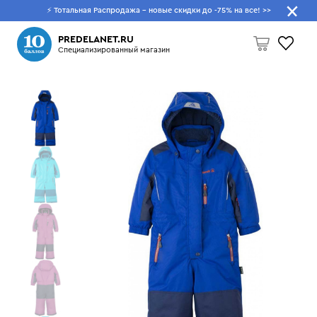
⚡ Тотальная Распродажа - новые скидки до -75% на все!
>>
Что будем искать?
PREDELANET.RU
Специализированный магазин
Пусто