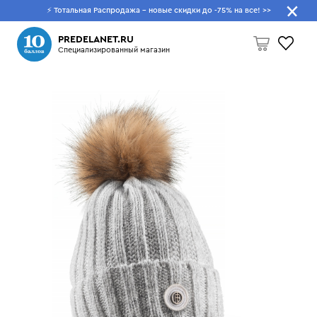
⚡ Тотальная Распродажа - новые скидки до -75% на все!
>>
Что будем искать?
PREDELANET.RU
Специализированный магазин
Пусто