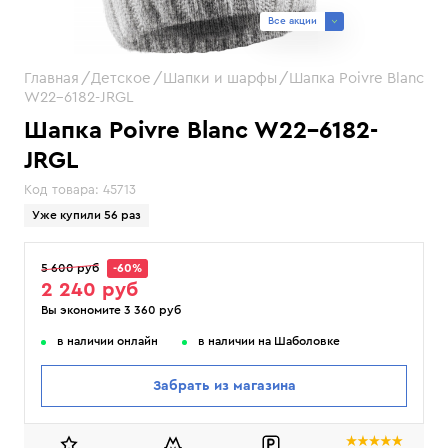
Все акции
Главная
Детское
Шапки и шарфы
Шапка Poivre Blanc
W22-6182-JRGL
Шапка Poivre Blanc W22-6182-
JRGL
Код товара:
45713
Уже купили 56 раз
5 600 руб
-60%
2 240 руб
Вы экономите 3 360 руб
в наличии онлайн
в наличии на Шаболовке
Забрать из магазина