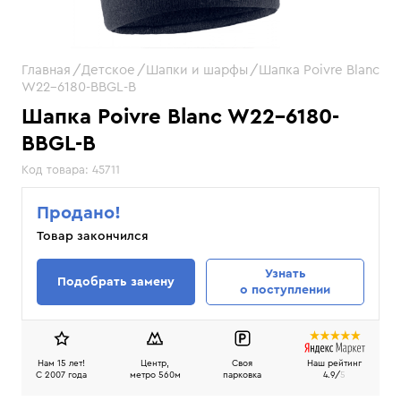
Главная
Детское
Шапки и шарфы
Шапка Poivre Blanc
W22-6180-BBGL-B
Шапка Poivre Blanc W22-6180-
BBGL-B
Код товара:
45711
Продано!
Товар закончился
Узнать
Подобрать замену
о поступлении
Нам 15 лет!
Центр,
Своя
Наш рейтинг
C 2007 года
метро 560м
парковка
4.9/
5