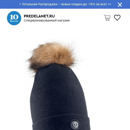
⚡ Тотальная Распродажа - новые скидки до -75% на все!
>>
Что будем искать?
PREDELANET.RU
Специализированный магазин
Пусто