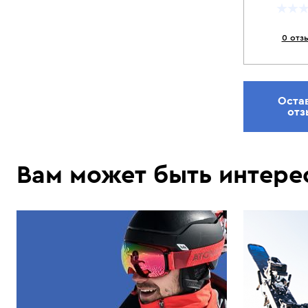
0 отз
Оста
отз
Вам может быть интере