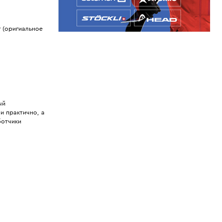
 (оригиальное
ый
и практично, а
ботчики