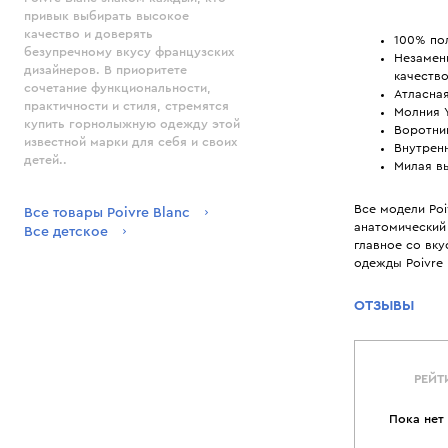
привык выбирать высокое
качество и доверять
100% по
безупречному вкусу французских
Незамен
дизайнеров. В приоритете
качество
сочетание функциональности,
Атласная
практичности и стиля, стремятся
Молния 
купить горнолыжную одежду этой
Воротни
известной марки для себя и своих
Внутренн
детей..
Милая вы
Все модели Po
Все товары Poivre Blanc
анатомический
Все детское
главное со вк
одежды Poivre 
ОТЗЫВЫ
РЕЙТ
Пока нет