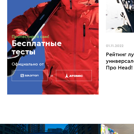
Протестируй сам!
Бесплатные
01.11.2022
тесты
Рейтинг л
универсал
Официально от
Про Head!
и