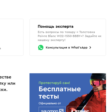
Помощь эксперта
Есть вопросы по товару « Толстовка
о
Poivre Blanc W22-1550-BBBY»? Задайте их
нашему эксперту!
Консультация
в
What'sApp
а
естве
тку или
ски.