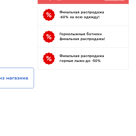
Показать еще
Sportalm
Wind X-Treme
авнения и
Spyder
X-Bionic
Финальная распродажа
 Рекомендации
-60% на всю одежду!
Stayer
X-Socks
Stockli
Zanier
Горнолыжные ботинки
Suunto
Zerorh+
финальная распродажа!
Tecnica
Посмотреть все
Terror
Финальная распродажа
горные лыжи до -50%
The North Face
Therm-ic
из магазина