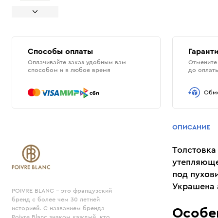
Способы оплаты
Гаранти
Оплачивайте заказ удобным вам
Отмените 
способом и в любое время
до оплат
Обме
ОПИСАНИЕ
Толстовка 
утепляюще
под пухови
Украшена 
POIVRE BLANC - это французский
бренд с более чем 30 летней
историей. С названием бренда
Особе
Poivre Blanc знаком каждый, кто