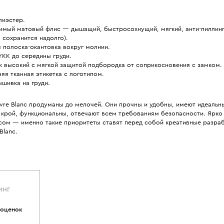
лиэстер.
имый матовый флис — дышащий, быстросохнущий, мягкий, анти-пиллинг
 сохранится надолго).
 полоска-окантовка вокруг молнии.
YKK до середины груди.
к высокий с мягкой защитой подбородка от соприкосновения с замком.
яя тканная этикетка с логотипом.
шивка на груди.
ivre Blanc продуманы до мелочей. Они прочны и удобны, имеют идеальн
 крой, функциональны, отвечают всем требованиям безопасности. Ярко 
усом — именно такие приоритеты ставят перед собой креативные разра
Blanc.
ИНГ
 оценок