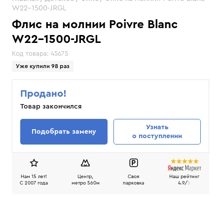
W22-1500-JRGL
Флис на молнии Poivre Blanc
W22-1500-JRGL
Код товара:
45675
Уже купили 98 раз
Продано!
Товар закончился
Узнать
Подобрать замену
о поступлении
Нам 15 лет!
Центр,
Своя
Наш рейтинг
C 2007 года
метро 560м
парковка
4.9/
5