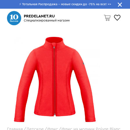
⚡ Тотальная Распродажа - новые скидки до -75% на все!
>>
Что будем искать?
PREDELANET.RU
Специализированный магазин
Пусто
Главная
Детское
Флис
Флис на молнии Poivre Blanc