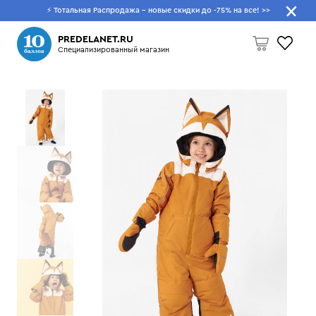
⚡ Тотальная Распродажа - новые скидки до -75% на все!
>>
Что будем искать?
PREDELANET.RU
Специализированный магазин
Пусто