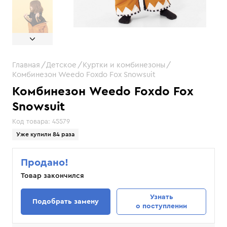
Главная
Детское
Куртки и комбинезоны
Комбинезон Weedo Foxdo Fox Snowsuit
Комбинезон Weedo Foxdo Fox
Snowsuit
Код товара:
45579
Уже купили 84 раза
Продано!
Товар закончился
Узнать
Подобрать замену
о поступлении