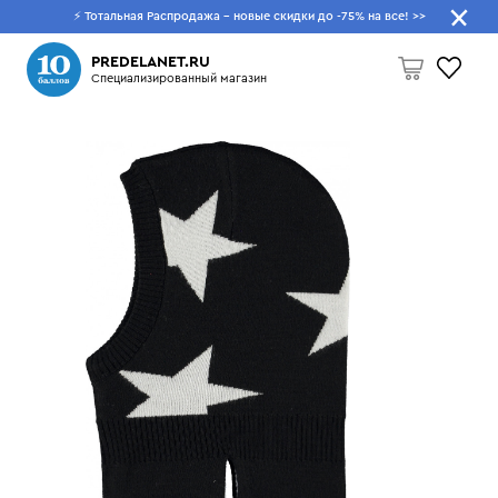
⚡ Тотальная Распродажа - новые скидки до -75% на все!
>>
Что будем искать?
PREDELANET.RU
Специализированный магазин
Пусто