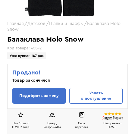
Главная
Детское
Шапки и шарфы
Балаклава Molo
Snow
Балаклава Molo Snow
Код товара:
45542
Уже купили 147 раз
Продано!
Товар закончился
Узнать
Подобрать замену
о поступлении
Нам 15 лет!
Центр,
Своя
Наш рейтинг
C 2007 года
метро 560м
парковка
4.9/
5