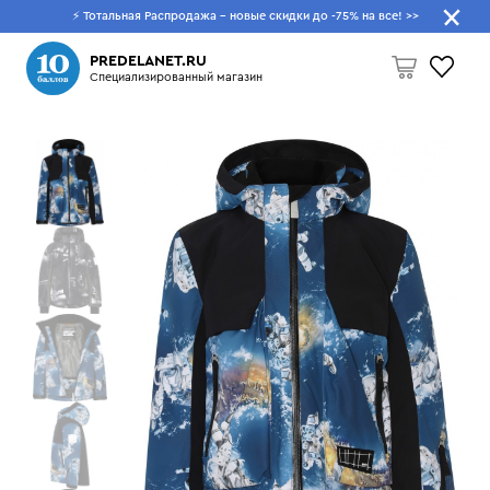
⚡ Тотальная Распродажа - новые скидки до -75% на все!
>>
Что будем искать?
PREDELANET.RU
Специализированный магазин
Пусто