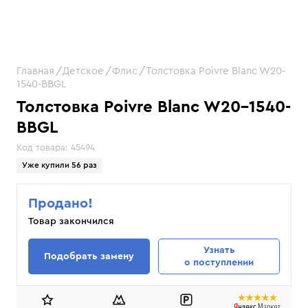
Главная
Детское
Флис
Толстовка Poivre Blanc W20-
1540-BBGL
Толстовка Poivre Blanc W20-1540-
BBGL
Код товара:
45494
Уже купили 56 раз
Продано!
Товар закончился
Узнать
Подобрать замену
о поступлении