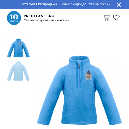
⚡ Тотальная Распродажа - новые скидки до -75% на все!
>>
Что будем искать?
PREDELANET.RU
Специализированный магазин
Пусто