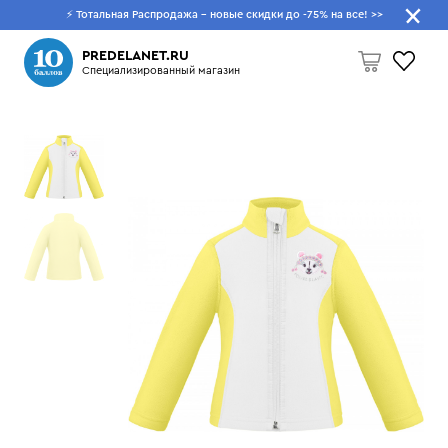
⚡ Тотальная Распродажа - новые скидки до -75% на все!
>>
Что будем искать?
PREDELANET.RU
Специализированный магазин
Пусто