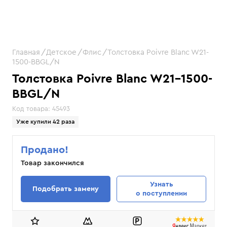
Главная
Детское
Флис
Толстовка Poivre Blanc W21-
1500-BBGL/N
Толстовка Poivre Blanc W21-1500-
BBGL/N
Код товара:
45493
Уже купили 42 раза
Продано!
Товар закончился
Узнать
Подобрать замену
о поступлении