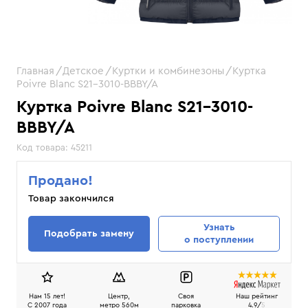
Главная
Детское
Куртки и комбинезоны
Куртка
Poivre Blanc S21-3010-BBBY/A
Куртка Poivre Blanc S21-3010-
BBBY/A
Код товара:
45211
Продано!
Товар закончился
Узнать
Подобрать замену
о поступлении
Нам 15 лет!
Центр,
Своя
Наш рейтинг
C 2007 года
метро 560м
парковка
4.9/
5