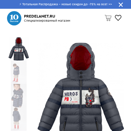
⚡ Тотальная Распродажа - новые скидки до -75% на все!
>>
Что будем искать?
PREDELANET.RU
Специализированный магазин
Пусто