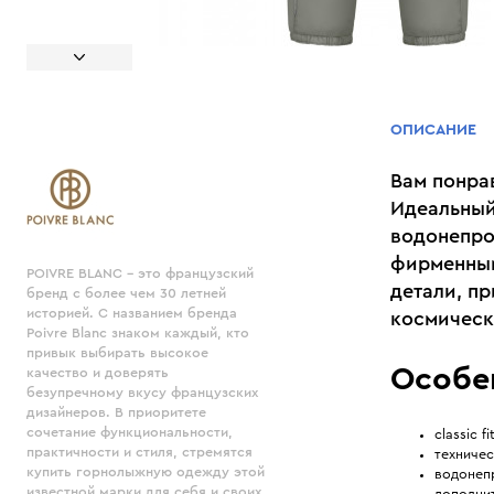
ОПИСАНИЕ
Вам понра
Идеальный
водонепро
фирменным
POIVRE BLANC - это французский
детали, п
бренд с более чем 30 летней
историей. С названием бренда
космическ
Poivre Blanc знаком каждый, кто
привык выбирать высокое
Особе
качество и доверять
безупречному вкусу французских
дизайнеров. В приоритете
сочетание функциональности,
classic fi
практичности и стиля, стремятся
техничес
купить горнолыжную одежду этой
водонеп
известной марки для себя и своих
дополнит