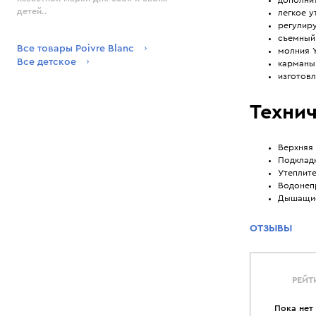
детей..
легкое у
регулир
съемный
Все товары Poivre Blanc
молния 
Все детское
карманы 
изготовл
Технич
Верхняя 
Подклад
Утеплите
Водонеп
Дышащие
ОТЗЫВЫ
РЕЙТ
Пока нет