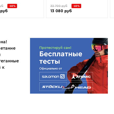
уб
32 700 руб
-60%
-60%
 руб
13 080 руб
на!
четание
и
теганные
 к