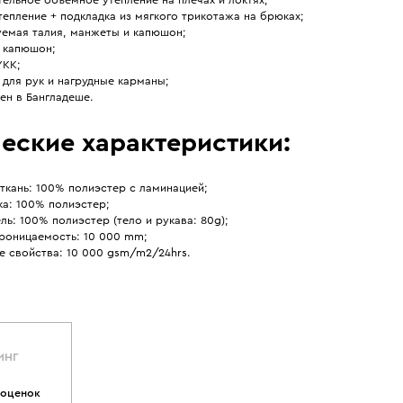
тепление + подкладка из мягкого трикотажа на брюках;
уемая талия, манжеты и капюшон;
 капюшон;
YKK;
для рук и нагрудные карманы;
ен в Бангладеше.
еские характеристики:
ткань: 100% полиэстер с ламинацией;
ка: 100% полиэстер;
ль: 100% полиэстер (тело и рукава: 80g);
роницаемость: 10 000 mm;
 свойства: 10 000 gsm/m2/24hrs.
ИНГ
 оценок