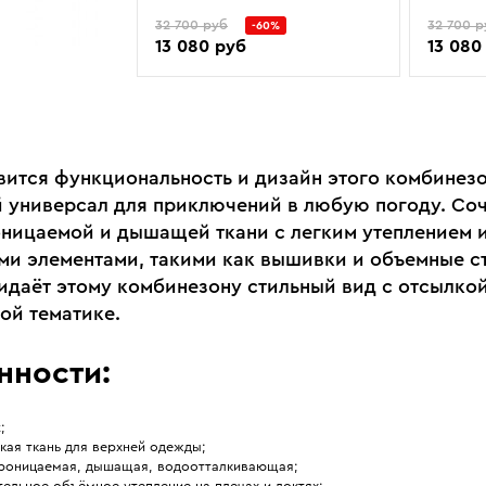
32 700 руб
32 700 р
-60%
13 080 руб
13 080
вится функциональность и дизайн этого комбинезо
 универсал для приключений в любую погоду. Со
ницаемой и дышащей ткани с легким утеплением 
и элементами, такими как вышивки и объемные с
ридаёт этому комбинезону стильный вид с отсылкой
ой тематике.
нности:
t;
кая ткань для верхней одежды;
роницаемая, дышащая, водоотталкивающая;
ельное объёмное утепление на плечах и локтях;