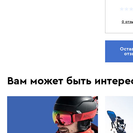
0 отз
Оста
отз
Вам может быть интере