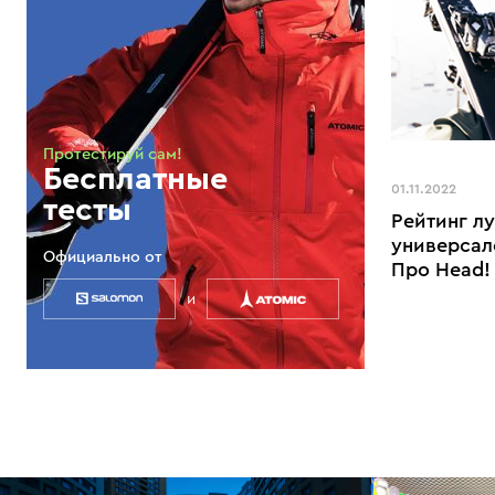
Протестируй сам!
Бесплатные
01.11.2022
тесты
Рейтинг л
универсал
Официально от
Про Head!
и