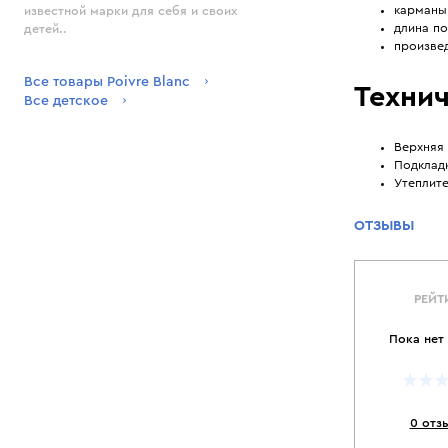
карманы 
известной марки для себя и своих
длина по
детей..
произвед
Все товары Poivre Blanc
Технич
Все детское
Верхняя 
Подклад
Утеплите
ОТЗЫВЫ
РЕЙТ
Пока нет
0 отз