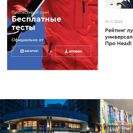
Протестируй сам!
Бесплатные
01.11.2022
тесты
Рейтинг л
универсал
Официально от
Про Head!
и