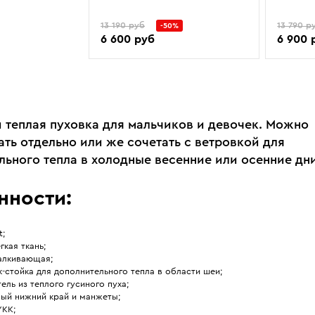
13 190 руб
13 790 р
-50%
6 600 руб
6 900 
и теплая пуховка для мальчиков и девочек. Можно
ать отдельно или же сочетать с ветровкой для
льного тепла в холодные весенние или осенние дни
нности:
t;
гкая ткань;
алкивающая;
-стойка для дополнительного тепла в области шеи;
ель из теплого гусиного пуха;
ный нижний край и манжеты;
YKK;