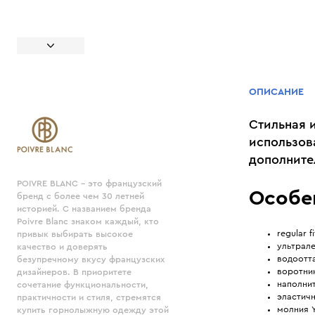
ОПИСАНИЕ
Стильная 
использов
дополните
POIVRE BLANC - это французский
Особе
бренд с более чем 30 летней
историей. С названием бренда
Poivre Blanc знаком каждый, кто
regular fi
привык выбирать высокое
ультрале
качество и доверять
водоотт
безупречному вкусу французских
воротник
дизайнеров. В приоритете
наполнит
сочетание функциональности,
эластич
практичности и стиля, стремятся
молния 
купить горнолыжную одежду этой