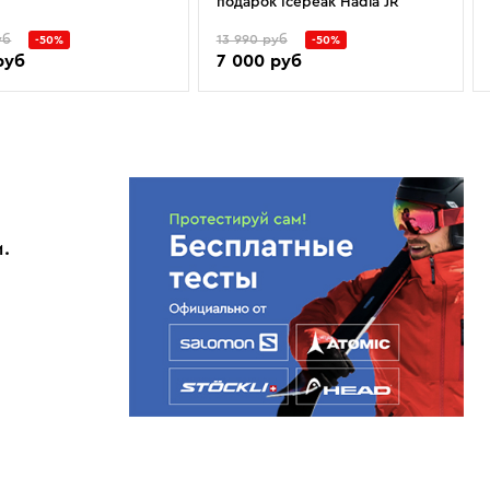
подарок Icepeak Hadia JR
уб
13 990 руб
-50%
-50%
руб
7 000 руб
.