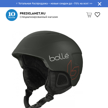
⚡ Тотальная Распродажа - новые скидки до -75% на все!
>>
Что будем искать?
PREDELANET.RU
Специализированный магазин
Пусто