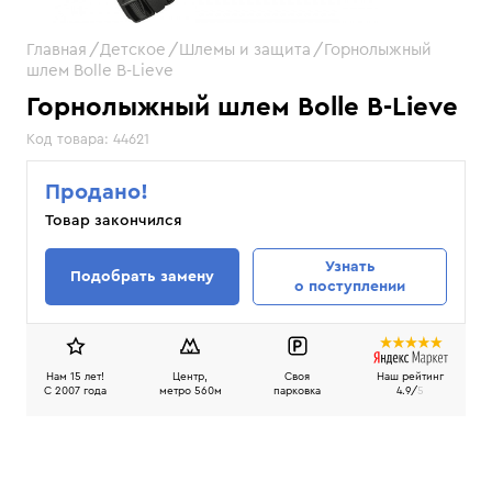
Главная
Детское
Шлемы и защита
Горнолыжный
шлем Bolle B-Lieve
Горнолыжный шлем Bolle B-Lieve
Код товара:
44621
Продано!
Товар закончился
Узнать
Подобрать замену
о поступлении
Нам 15 лет!
Центр,
Своя
Наш рейтинг
C 2007 года
метро 560м
парковка
4.9/
5