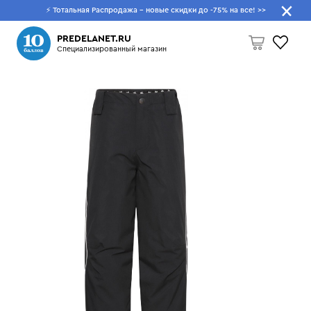
⚡ Тотальная Распродажа - новые скидки до -75% на все!
>>
Что будем искать?
PREDELANET.RU
Специализированный магазин
Пусто