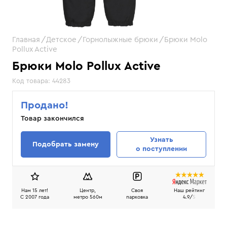
Главная
Детское
Горнолыжные брюки
Брюки Molo
Pollux Active
Брюки Molo Pollux Active
Код товара:
44283
Продано!
Товар закончился
Узнать
Подобрать замену
о поступлении
Нам 15 лет!
Центр,
Своя
Наш рейтинг
C 2007 года
метро 560м
парковка
4.9/
5