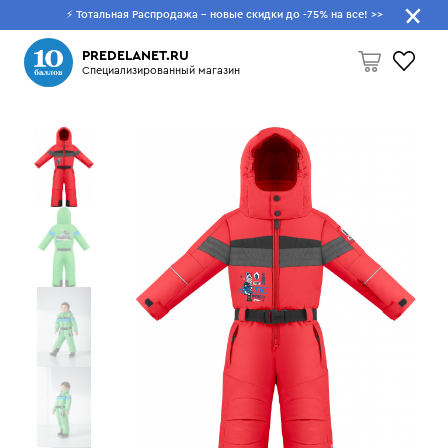
⚡ Тотальная Распродажа - новые скидки до -75% на все!
>>
Что будем искать?
PREDELANET.RU
Специализированный магазин
Пусто