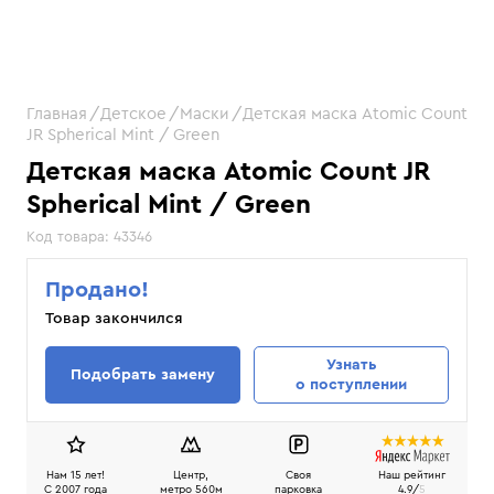
Главная
Детское
Маски
Детская маска Atomic Count
JR Spherical Mint / Green
Детская маска Atomic Count JR
Spherical Mint / Green
Код товара:
43346
Продано!
Товар закончился
Узнать
Подобрать замену
о поступлении
Нам 15 лет!
Центр,
Своя
Наш рейтинг
C 2007 года
метро 560м
парковка
4.9/
5