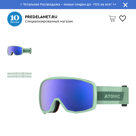
⚡ Тотальная Распродажа - новые скидки до -75% на все!
>>
Что будем искать?
PREDELANET.RU
Специализированный магазин
Пусто