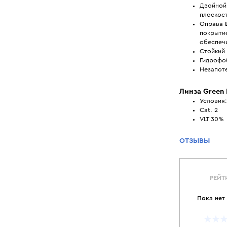
Двойной
плоскос
Оправа
покрыти
обеспеч
Стойкий
Гидрофо
Незапот
Линза Green 
Условия
Cat. 2
VLT 30%
ОТЗЫВЫ
РЕЙТ
Пока нет