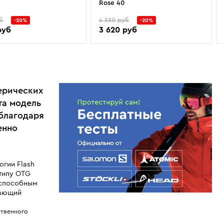
Rose 40
б
4 530 руб
-20%
-20%
руб
3 620 руб
ерических
та модель
 благодаря
енно
гии Flash
 типу OTG
 способным
шающий
ственного