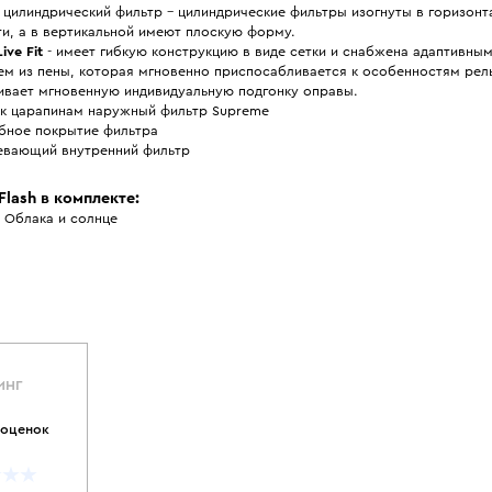
 цилиндрический фильтр - цилиндрические фильтры изогнуты в горизонт
ти, а в вертикальной имеют плоскую форму.
Live Fit
- имеет гибкую конструкцию в виде сетки и снабжена адаптивны
ем из пены, которая мгновенно приспосабливается к особенностям рел
ивает мгновенную индивидуальную подгонку оправы.
 к царапинам наружный фильтр Supreme
бное покрытие фильтра
евающий внутренний фильтр
Flash в комплекте:
: Облака и солнце
ИНГ
 оценок