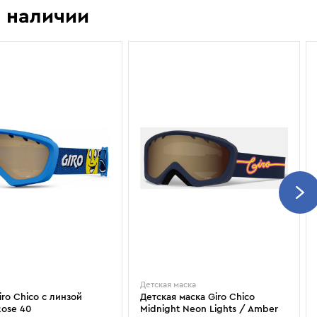
Показать еще
Sportalm
Wind X-Treme
 наличии
авнения и
Spyder
X-Bionic
 Рекомендации
Stayer
X-Socks
Stockli
Zanier
Suunto
Zerorh+
Tecnica
Посмотреть все
Terror
The North Face
Therm-ic
Детская маска
iro Chico с линзой
Детская маска Giro Chico
ose 40
Midnight Neon Lights / Amber