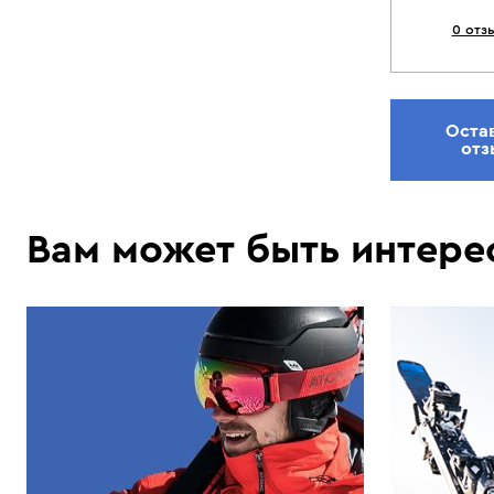
0 отз
Оста
отз
Вам может быть интере