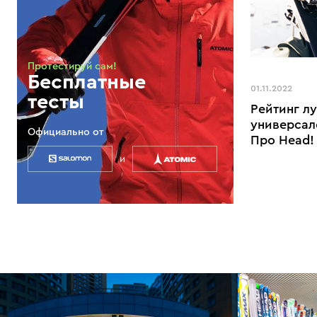
Протестируй сам!
Бесплатные
01.11.2022
тесты
Рейтинг л
универсал
Официально от
Про Head!
и