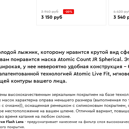
3 940 руб
4 420 ру
-20%
3 150 руб
3 540 
олодой лыжник, которому нравится крутой вид сф
вам понравится маска Atomic Count JR Spherical. Э
широкая, у нее невероятно удобная конструкция -
апатентованной технологией Atomic Live Fit, мгнов
ей контуры вашего лица.
ны высококачественным зеркальным покрытием на базе техноло
их масок характерна оправа меньшего размера (выполненная по
 с очками)), оснащенная ремешком с силиконовым покрытием,
вое местоположение на вашем шлеме. Отличный вариант, повы
во время катания на любом склоне.
ия Flash Lens
- предусматривает нанесение на фильтр слоя высококаче
ного покрытия.