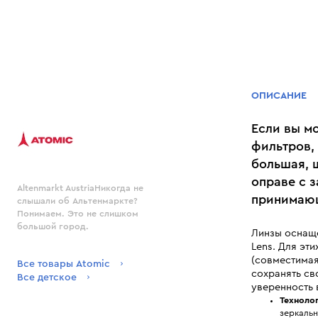
ОПИСАНИЕ
Если вы м
фильтров, 
большая, 
оправе с з
Altenmarkt AustriaНикогда не
принимающ
слышали об Альтенмаркте?
Понимаем. Это не слишком
большой город.
Линзы оснаще
Lens. Для эт
(совместимая
Все товары Atomic
сохранять с
Все детское
уверенность 
Технолог
зеркаль