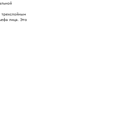
альной
м трехслойным
ьефа лица. Это