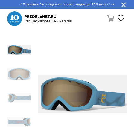
⚡ Тотальная Распродажа - новые скидки до -75% на все!
>>
Что будем искать?
PREDELANET.RU
Специализированный магазин
Пусто