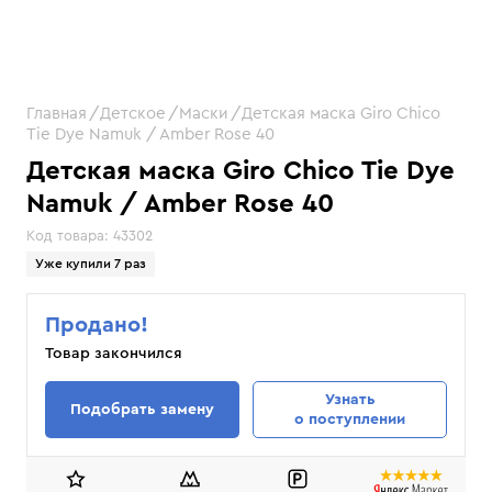
Главная
Детское
Маски
Детская маска Giro Chico
Tie Dye Namuk / Amber Rose 40
Детская маска Giro Chico Tie Dye
Namuk / Amber Rose 40
Код товара:
43302
Уже купили 7 раз
Продано!
Товар закончился
Узнать
Подобрать замену
о поступлении