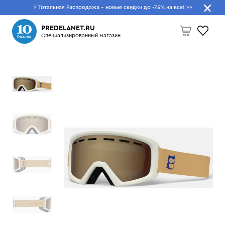
⚡ Тотальная Распродажа - новые скидки до -75% на все!
>>
Что будем искать?
PREDELANET.RU
Специализированный магазин
Пусто