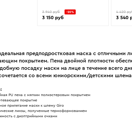
3 940 руб
4 420 ру
-20%
3 150 руб
3 540 
идеальная предподростковая маска с отличными л
ающим покрытием. Пена двойной плотности обесп
добную посадку маски на лице в течение всего дн
сочетается со всеми юниорскими/детскими шлемам
:
йная PU пена с мягким полиэстеровым покрытием
отевающее покрытие
мое прилегание маски к шлему Giro
ические линзы, полученные термоформованием
имость с диоптрийными очками