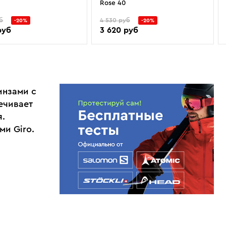
Rose 40
б
4 530 руб
-20%
-20%
руб
3 620 руб
инзами с
ечивает
я.
и Giro.