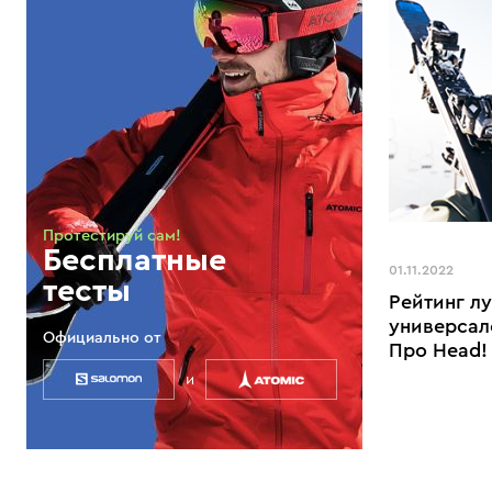
Протестируй сам!
Бесплатные
01.11.2022
тесты
Рейтинг л
универсал
Официально от
Про Head!
и