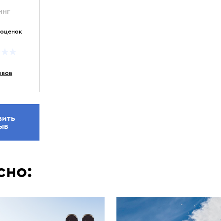
ИНГ
 оценок
ывов
вить
ыв
сно: