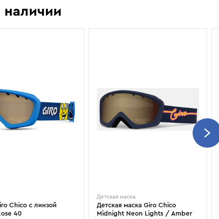
Показать еще
Sportalm
Wind X-Treme
 наличии
авнения и
Spyder
X-Bionic
 Рекомендации
Stayer
X-Socks
Stockli
Zanier
Suunto
Zerorh+
Tecnica
Посмотреть все
Terror
The North Face
Therm-ic
Детская маска
iro Chico с линзой
Детская маска Giro Chico
ose 40
Midnight Neon Lights / Amber