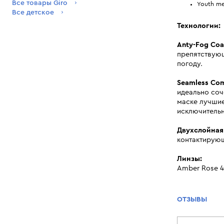
Все товары Giro
Youth me
Все детское
Технологии:
Anty-Fog Coat
препятствую
погоду.
Seamless Com
идеально соч
маске лучшие
исключительн
Двухслойная 
контактирующ
Линзы:
Amber Rose 4
ОТЗЫВЫ