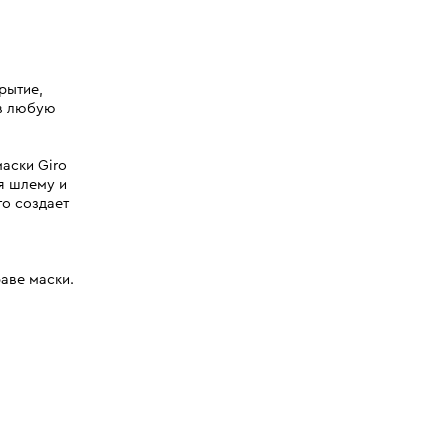
рытие,
 в любую
аски Giro
я шлему и
то создает
аве маски.