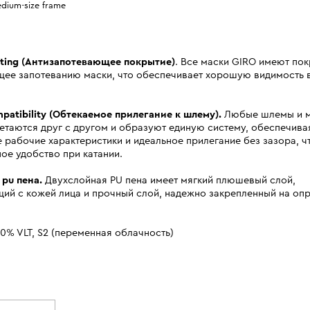
dium-size frame
ing (
Антизапотевающее покрытие)
. Все маски GIRO имеют пок
щее запотеванию маски, что обеспечивает хорошую видимость
patibility
(Обтекаемое прилегание к шлему).
Любые шлемы и м
етаются друг с другом и образуют единую систему, обеспечива
 рабочие характеристики и идеальное прилегание без зазора, ч
ое удобство при катании.
pu пена.
Двухслойная PU пена имеет мягкий плюшевый слой,
ий с кожей лица и прочный слой, надежно закрепленный на опр
0% VLT, S2 (переменная облачность)