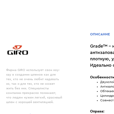
ОПИСАНИЕ
Grade™ - 
антизапов
плотную, у
Идеально 
Фирма GIRO использует свои ноу-
хау в создании шлемов как для
Особенности
тех, кто не очень любит надевать
Двухсло
их, так и для тех, кто не может
Антизап
жить без них. Специалисты
Обтекае
компании прекрасно понимают,
Цилиндр
что людям нужен легкий, красивый
Совмест
шлем с хорошей вентиляцией.
Оправа: