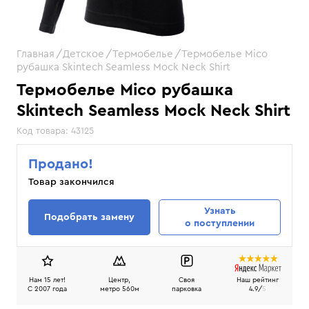
Главная
Детское
Термобелье
Термобелье Mico
рубашка Skintech Seamless Mock Neck Shirt
Термобелье Mico рубашка
Skintech Seamless Mock Neck Shirt
Код товара:
43125
Продано!
Товар закончился
Узнать
Подобрать замену
о поступлении
Нам 15 лет!
Центр,
Своя
Наш рейтинг
C 2007 года
метро 560м
парковка
4.9/
5