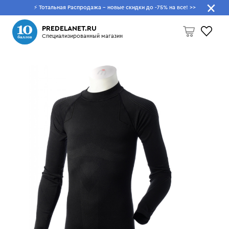
⚡ Тотальная Распродажа - новые скидки до -75% на все!
>>
Что будем искать?
PREDELANET.RU
Специализированный магазин
Пусто