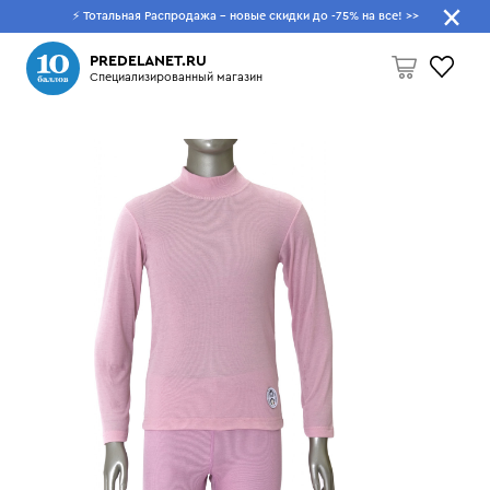
⚡ Тотальная Распродажа - новые скидки до -75% на все!
>>
Что будем искать?
PREDELANET.RU
Специализированный магазин
Пусто