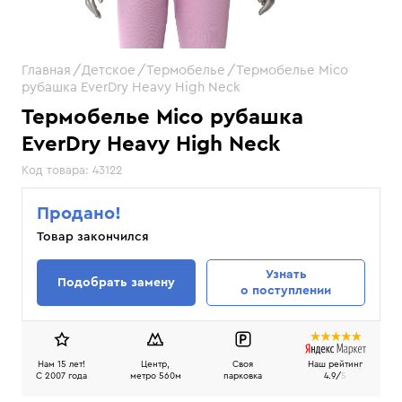
Главная
Детское
Термобелье
Термобелье Mico
рубашка EverDry Heavy High Neck
Термобелье Mico рубашка
EverDry Heavy High Neck
Код товара:
43122
Продано!
Товар закончился
Узнать
Подобрать замену
о поступлении
Нам 15 лет!
Центр,
Своя
Наш рейтинг
C 2007 года
метро 560м
парковка
4.9/
5