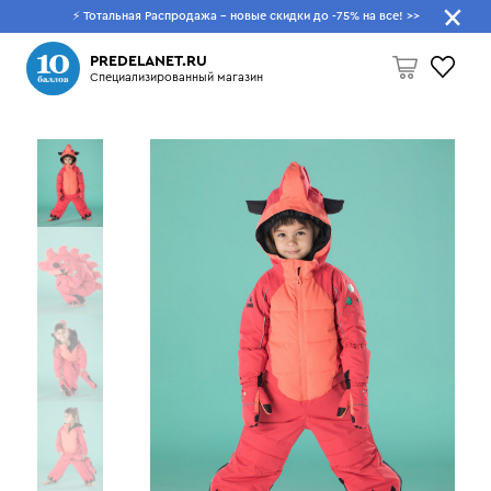
⚡ Тотальная Распродажа - новые скидки до -75% на все!
>>
Что будем искать?
PREDELANET.RU
Специализированный магазин
Пусто