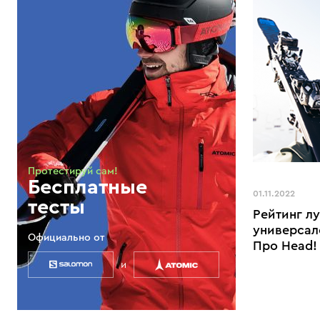
Протестируй сам!
Бесплатные
01.11.2022
тесты
Рейтинг л
универсал
Официально от
Про Head!
и