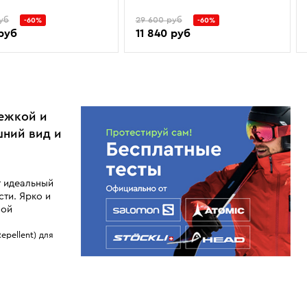
уб
29 600 руб
-60%
-60%
 руб
11 840 руб
тежкой и
шний вид и
т идеальный
ти. Ярко и
бой
pellent) для