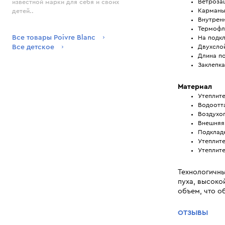
Ветроза
известной марки для себя и своих
Карманы 
детей..
Внутрен
Термофл
Все товары Poivre Blanc
На подкл
Все детское
Двухсло
Длина по
Заклепка
Материал
Утеплите
Водоотт
Воздухо
Внешняя 
Подклад
Утеплите
Утеплит
Технологичны
пуха, высоко
объем, что о
ОТЗЫВЫ