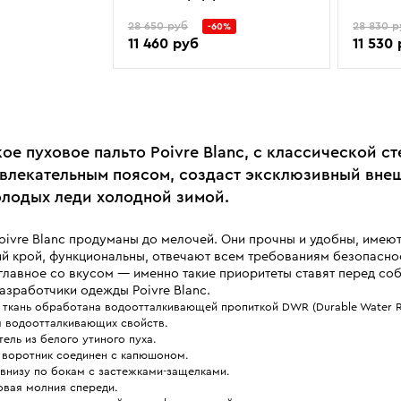
28 650 руб
28 830 р
-60%
11 460 руб
11 530
ое пуховое пальто Poivre Blanc, с классической с
влекательным поясом, создаст эксклюзивный вне
олодых леди холодной зимой.
oivre Blanc продуманы до мелочей. Они прочны и удобны, имею
й крой, функциональны, отвечают всем требованиям безопаснос
 главное со вкусом — именно такие приоритеты ставят перед со
азработчики одежды Poivre Blanc.
ткань обработана водоотталкивающей пропиткой DWR (Durable Water Re
я водоотталкивающих свойств.
ель из белого утиного пуха.
 воротник соединен с капюшоном.
 внизу по бокам с застежками-защелками.
овая молния спереди.