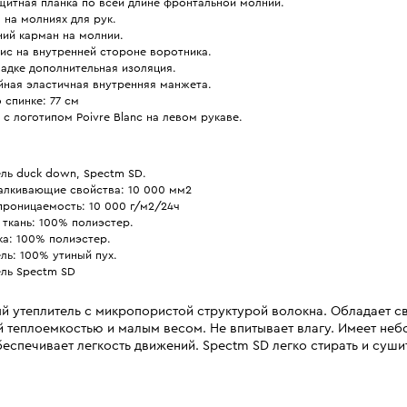
щитная планка по всей длине фронтальной молнии.
на молниях для рук.
ний карман на молнии.
ис на внутренней стороне воротника.
адке дополнительная изоляция.
йная эластичная внутренняя манжета.
 спинке: 77 см
 с логотипом Poivre Blanc на левом рукаве.
ль duck down, Spectm SD.
алкивающие свойства: 10 000 мм2
проницаемость: 10 000 г/м2/24ч
ткань: 100% полиэстер.
ка: 100% полиэстер.
ль: 100% утиный пух.
ель Spectm SD
й утеплитель с микропористой структурой волокна. Обладает с
й теплоемкостью и малым весом. Не впитывает влагу. Имеет не
беспечивает легкость движений. Spectm SD легко стирать и суши