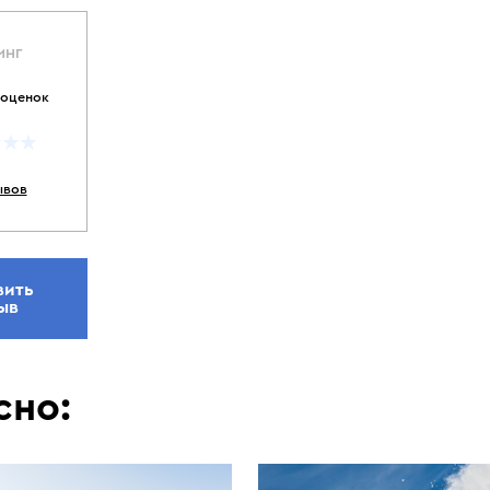
ИНГ
 оценок
ывов
вить
ыв
сно: