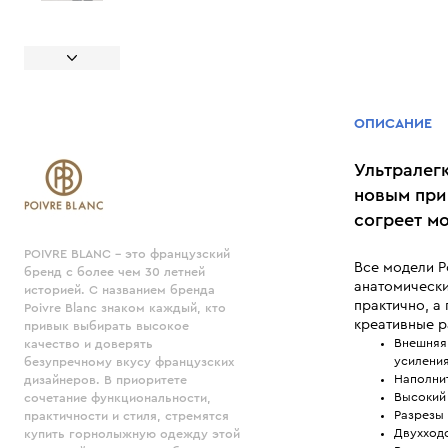
ОПИСАНИЕ
Ультралегк
новым при
согреет м
POIVRE BLANC - это французский
Все модели P
бренд с более чем 30 летней
анатомически
историей. С названием бренда
практично, а
Poivre Blanc знаком каждый, кто
креативные р
привык выбирать высокое
Внешняя 
качество и доверять
усилени
безупречному вкусу французских
Наполнит
дизайнеров. В приоритете
Высокий
сочетание функциональности,
Разрезы
практичности и стиля, стремятся
Двухход
купить горнолыжную одежду этой