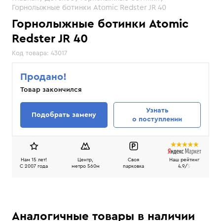
Горнолыжные ботинки Atomic Redster JR 40
Горнолыжные ботинки Atomic
Redster JR 40
Код товара:
43017
Продано!
Товар закончился
Узнать
Подобрать замену
о поступлении
Нам 15 лет!
Центр,
Своя
Наш рейтинг
C 2007 года
метро 560м
парковка
4.9/
5
Аналогичные товары в наличии