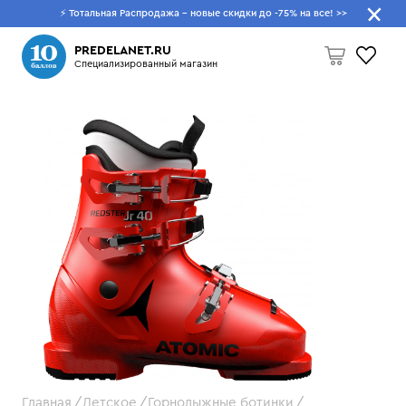
⚡ Тотальная Распродажа - новые скидки до -75% на все!
>>
Что будем искать?
PREDELANET.RU
Специализированный магазин
Пусто
Главная
Детское
Горнолыжные ботинки