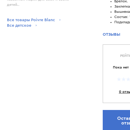
Брелок.
детей..
Заклепка
Вышивка
Состав: 
Все товары Poivre Blanc
Подкладк
Все детское
ОТЗЫВЫ
РЕЙТ
Пока нет
0 отз
Оста
отз