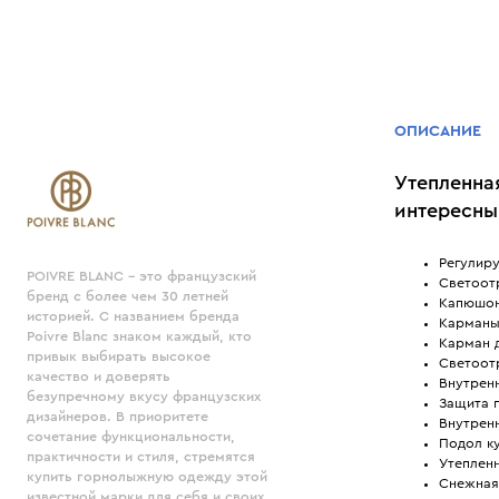
ОПИСАНИЕ
Утепленна
интересны
Регулир
POIVRE BLANC - это французский
Светоот
бренд с более чем 30 летней
Капюшон
историей. С названием бренда
Карманы
Poivre Blanc знаком каждый, кто
Карман д
привык выбирать высокое
Светоот
качество и доверять
Внутренн
безупречному вкусу французских
Защита 
дизайнеров. В приоритете
Внутрен
сочетание функциональности,
Подол ку
практичности и стиля, стремятся
Утепленн
купить горнолыжную одежду этой
Снежная
известной марки для себя и своих