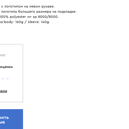
 с логотипом на левом рукаве.
 логотипа большего размера на подкладке.
100% polyester wr sp 8000/8000.
а:body: 160g / sleeve: 140g.
ИНГ
 оценок
ывов
вить
ыв