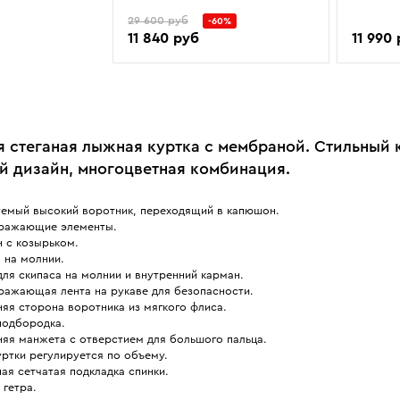
29 600 руб
-60%
11 840 руб
11 990
я стеганая лыжная куртка с мембраной. Стильный 
й дизайн, многоцветная комбинация.
уемый высокий воротник, переходящий в капюшон.
ражающие элементы.
 с козырьком.
 на молнии.
ля скипаса на молнии и внутренний карман.
ражающая лента на рукаве для безопасности.
яя сторона воротника из мягкого флиса.
подбородка.
няя манжета с отверстием для большого пальца.
ртки регулируется по объему.
ая сетчатая подкладка спинки.
 гетра.