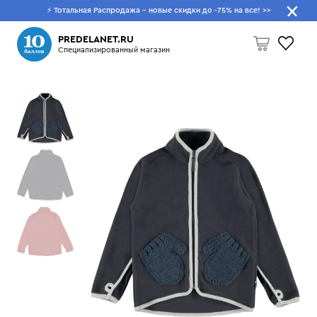
⚡ Тотальная Распродажа - новые скидки до -75% на все!
>>
Что будем искать?
PREDELANET.RU
Специализированный магазин
Пусто