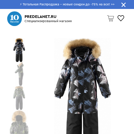
⚡ Тотальная Распродажа - новые скидки до -75% на все!
>>
Что будем искать?
PREDELANET.RU
Специализированный магазин
Пусто