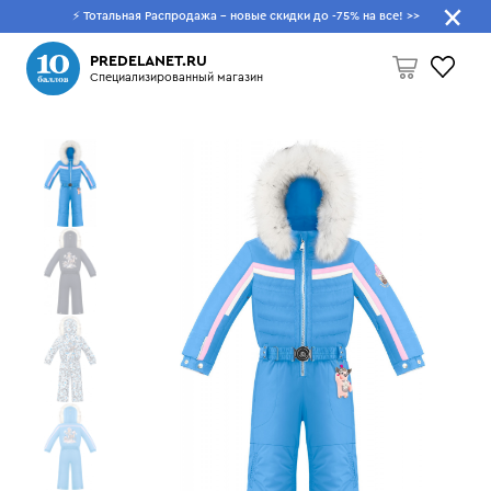
⚡ Тотальная Распродажа - новые скидки до -75% на все!
>>
Что будем искать?
PREDELANET.RU
Специализированный магазин
Пусто