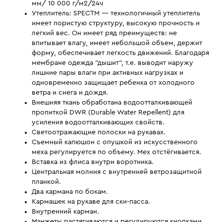
мм/ 10 000 г/м2/24ч
Утеплитель: SPECTM — технологичный утеплитель
имеет пористую структуру, высокую прочность и
легкий вес. Он имеет ряд преимуществ: не
впитывает влагу, имеет небольшой объем, держит
форму, обеспечивает легкость движений. Благодаря
мембране одежда "дышит", т.е. выводит наружу
лишние пары влаги при активных нагрузках и
одновременно защищает ребенка от холодного
ветра и снега и дождя.
Внешняя ткань обработана водоотталкивающей
пропиткой DWR (Durable Water Repellent) для
усиления водоотталкивающих свойств.
Светоотражающие полоски на рукавах.
Съемный капюшон с опушкой из искусственного
меха регулируется по объему. Мех отстёгивается.
Вставка из флиса внутри воротника.
Центральная молния с внутренней ветрозащитной
планкой.
Два кармана по бокам.
Кармашек на рукаве для ски-пасса.
Внутренний карман.
Манжеты растягиваются и регулируются кнопками.