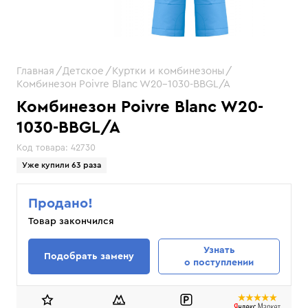
Главная
Детское
Куртки и комбинезоны
Комбинезон Poivre Blanc W20-1030-BBGL/A
Комбинезон Poivre Blanc W20-
1030-BBGL/A
Код товара:
42730
Уже купили 63 раза
Продано!
Товар закончился
Узнать
Подобрать замену
о поступлении