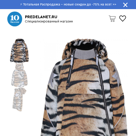
⚡ Тотальная Распродажа - новые скидки до -75% на все!
>>
Что будем искать?
PREDELANET.RU
Специализированный магазин
Пусто