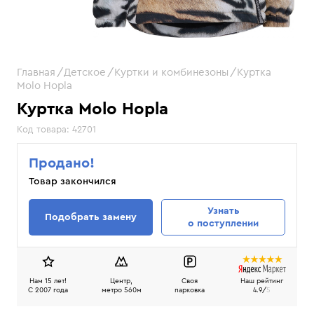
Главная
Детское
Куртки и комбинезоны
Куртка
Molo Hopla
Куртка Molo Hopla
Код товара:
42701
Продано!
Товар закончился
Узнать
Подобрать замену
о поступлении
Нам 15 лет!
Центр,
Своя
Наш рейтинг
C 2007 года
метро 560м
парковка
4.9/
5