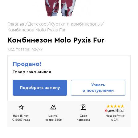
Главная
Детское
Куртки и комбинезоны
Комбинезон Molo Pyxis Fur
Комбинезон Molo Pyxis Fur
Код товара:
42699
Продано!
Товар закончился
Узнать
Подобрать замену
о поступлении
Нам 15 лет!
Центр,
Своя
Наш рейтинг
C 2007 года
метро 560м
парковка
4.9/
5