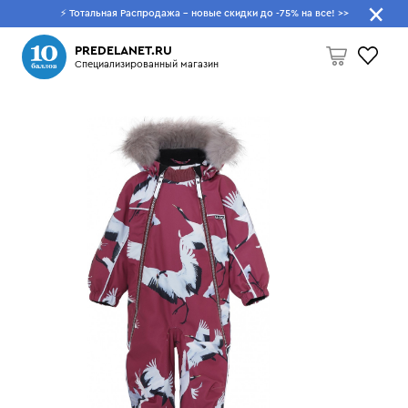
⚡ Тотальная Распродажа - новые скидки до -75% на все!
>>
Что будем искать?
PREDELANET.RU
Специализированный магазин
Пусто