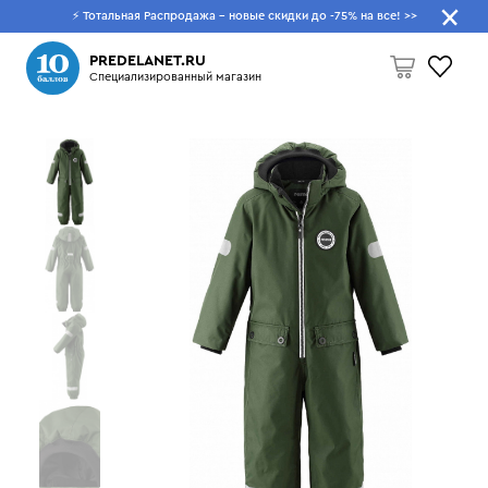
⚡ Тотальная Распродажа - новые скидки до -75% на все!
>>
Что будем искать?
PREDELANET.RU
Специализированный магазин
Пусто