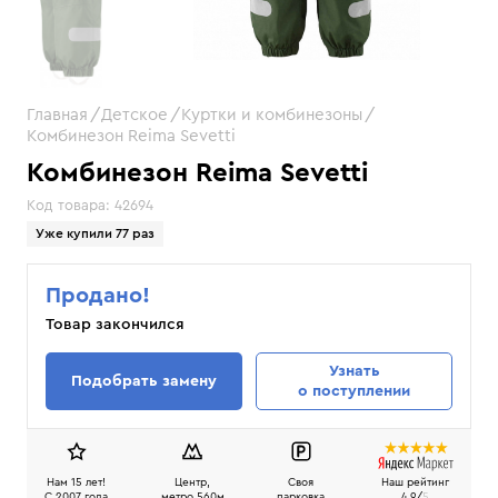
Главная
Детское
Куртки и комбинезоны
Комбинезон Reima Sevetti
Комбинезон Reima Sevetti
Код товара:
42694
Уже купили 77 раз
Продано!
Товар закончился
Узнать
Подобрать замену
о поступлении
Нам 15 лет!
Центр,
Своя
Наш рейтинг
C 2007 года
метро 560м
парковка
4.9/
5