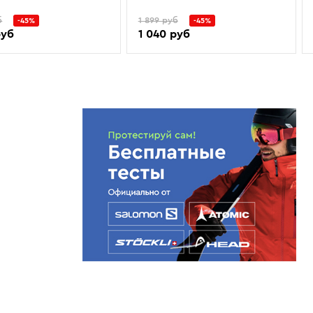
б
1 899 руб
-45%
-45%
руб
1 040 руб