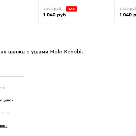
1 890 руб
1 899 ру
-45%
1 040 руб
1 040 
ая шапка с ушами Molo Kenobi.
ИНГ
 оценок
ывов