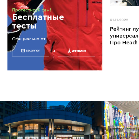
Протестируй сам!
Бесплатные
01.11.2022
тесты
Рейтинг л
универсал
Официально от
Про Head!
и