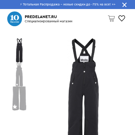
⚡ Тотальная Распродажа - новые скидки до -75% на все!
>>
Что будем искать?
PREDELANET.RU
Специализированный магазин
Пусто