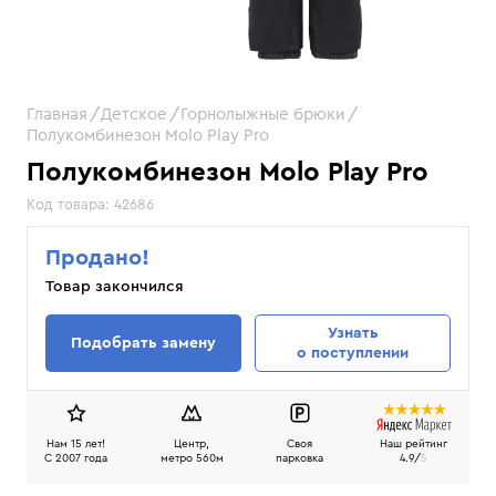
Главная
Детское
Горнолыжные брюки
Полукомбинезон Molo Play Pro
Полукомбинезон Molo Play Pro
Код товара:
42686
Продано!
Товар закончился
Узнать
Подобрать замену
о поступлении
Нам 15 лет!
Центр,
Своя
Наш рейтинг
C 2007 года
метро 560м
парковка
4.9/
5