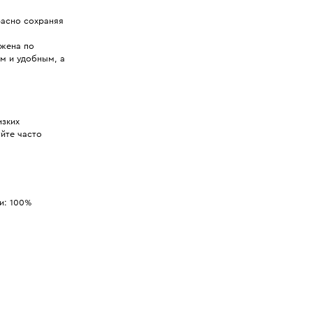
расно сохраняя
ожена по
ым и удобным, а
изких
уйте часто
и: 100%