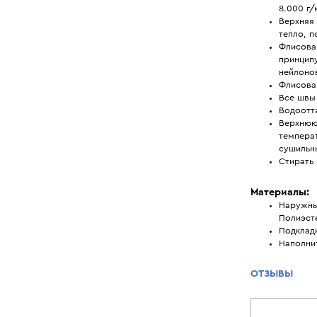
8.000 г/
Верхняя 
тепло, п
Флисовая
принципу
нейлонов
Флисовая
Все швы
Водоотт
Верхнюю
температ
сушильн
Стирать 
Материалы:
Наружны
Полиэст
Подклад
Наполни
ОТЗЫВЫ