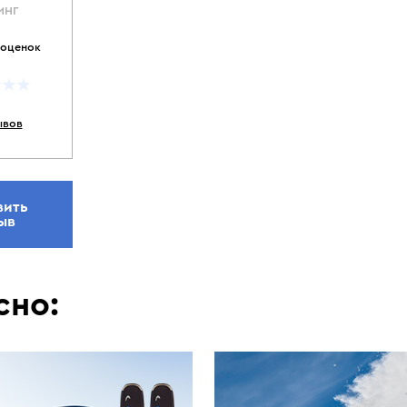
ИНГ
 оценок
ывов
вить
ыв
сно: