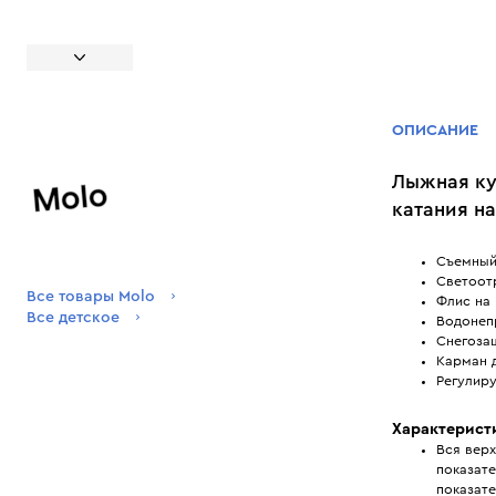
ОПИСАНИЕ
Лыжная ку
катания н
Съемный
Светоот
Все товары Molo
Флис на
Все детское
Водонеп
Снегоза
Карман 
Регулир
Характерист
Вся вер
показате
показат