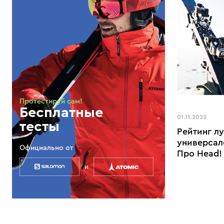
Протестируй сам!
Бесплатные
01.11.2022
тесты
Рейтинг л
универсал
Официально от
Про Head!
и