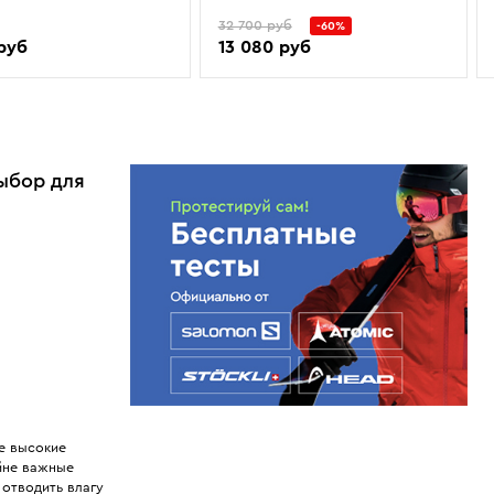
32 700 руб
-60%
 руб
13 080 руб
ыбор для
е высокие
айне важные
отводить влагу