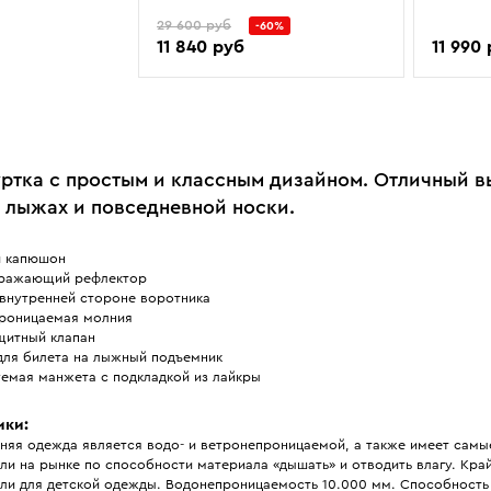
29 600 руб
-60%
11 840 руб
11 990
ртка с простым и классным дизайном. Отличный в
а лыжах и повседневной носки.
 капюшон
ражающий рефлектор
 внутренней стороне воротника
роницаемая молния
щитный клапан
для билета на лыжный подъемник
уемая манжета с подкладкой из лайкры
ики:
хняя одежда является водо- и ветронепроницаемой, а также имеет самы
ли на рынке по способности материала «дышать» и отводить влагу. Кр
ели для детской одежды. Водонепроницаемость 10.000 мм. Способность 