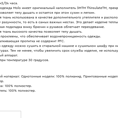
м2/24 часа.
одежда Molo имеет оригинальный наполнитель 3MTM ThinsulateTM, прек
озволяет телу дышать и остается при этом сухим и легким.
 ткань использована в качестве дополнительного утеплителя и распол
 разумности, то есть в самых важных местах. Это делает изделие тепл
ая подкладка внизу брючин и рукавов облегчает переодевание.
 ткань высокого качества позволяет телу дышать.
 проклеены, что обеспечивает водонепроницаемость одежды.
алкивающая пропитка не содержит PFC.
 одежду можно сушить в стиральной машине и сушильном шкафу при н
урах. Тем не менее, чтобы увеличить срок службы изделия, не использ
ый аппарат.
при температуре 30 градусов.
й материал: Однотонные модели: 100% полиамид. Принтованные модел
ер.
ка: 100% полиэстер.
тель: 100% полиэстер.