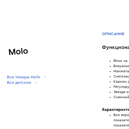
ОПИСАНИЕ
Функциона
Флис на
Визуаль
Манжета
Снегоза
Все товары Molo
Карман 
Все детское
Регулир
Звезда-о
Съемный
Характерист
Вся вер
показате
показат