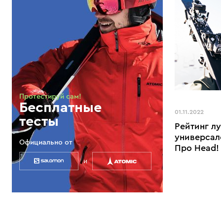
Протестируй сам!
Бесплатные
01.11.2022
тесты
Рейтинг л
универсал
Официально от
Про Head!
и