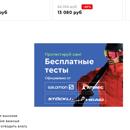
32 700 руб
-60%
 руб
13 080 руб
е высокие
айне важные
отводить влагу