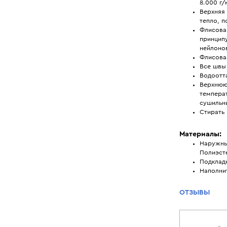
8.000 г/
Верхняя 
тепло, п
Флисовая
принципу
нейлонов
Флисовая
Все швы
Водоотт
Верхнюю
температ
сушильн
Стирать 
Материалы:
Наружны
Полиэст
Подклад
Наполни
ОТЗЫВЫ