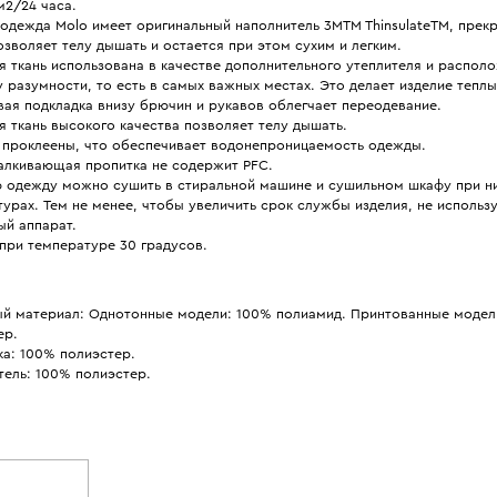
м2/24 часа.
одежда Molo имеет оригинальный наполнитель 3MTM ThinsulateTM, прек
озволяет телу дышать и остается при этом сухим и легким.
 ткань использована в качестве дополнительного утеплителя и распол
 разумности, то есть в самых важных местах. Это делает изделие тепл
ая подкладка внизу брючин и рукавов облегчает переодевание.
 ткань высокого качества позволяет телу дышать.
 проклеены, что обеспечивает водонепроницаемость одежды.
алкивающая пропитка не содержит PFC.
 одежду можно сушить в стиральной машине и сушильном шкафу при н
урах. Тем не менее, чтобы увеличить срок службы изделия, не использ
ый аппарат.
при температуре 30 градусов.
й материал: Однотонные модели: 100% полиамид. Принтованные модел
ер.
ка: 100% полиэстер.
тель: 100% полиэстер.