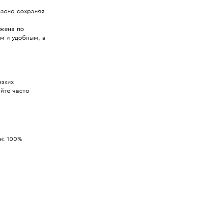
расно сохраняя
ожена по
ым и удобным, а
изких
уйте часто
и: 100%