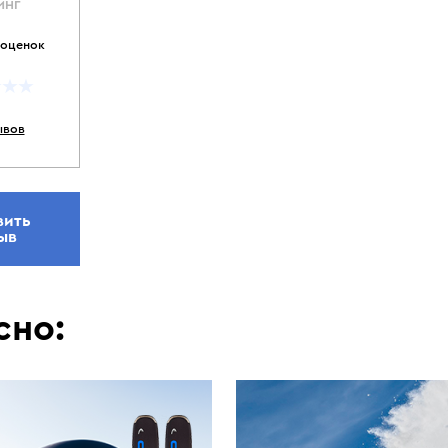
ИНГ
 оценок
ывов
вить
ыв
сно: