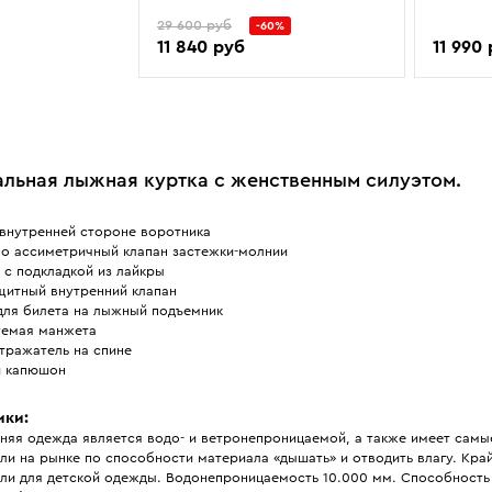
29 600 руб
-60%
11 840 руб
11 990
льная лыжная куртка с женственным силуэтом.
 внутренней стороне воротника
но ассиметричный клапан застежки-молнии
 с подкладкой из лайкры
щитный внутренний клапан
для билета на лыжный подъемник
уемая манжета
тражатель на спине
 капюшон
ики:
хняя одежда является водо- и ветронепроницаемой, а также имеет самы
ли на рынке по способности материала «дышать» и отводить влагу. Кр
ели для детской одежды. Водонепроницаемость 10.000 мм. Способность 