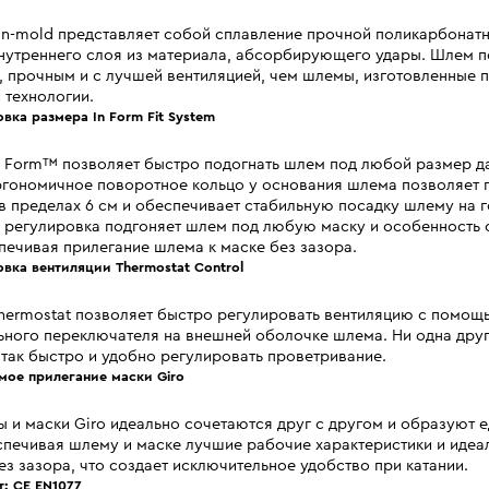
In-mold представляет собой сплавление прочной поликарбонат
нутреннего слоя из материала, абсорбирующего удары. Шлем п
, прочным и с лучшей вентиляцией, чем шлемы, изготовленные 
 технологии.
вка размера In Form Fit System
n Form™ позволяет быстро подогнать шлем под любой размер д
ргономичное поворотное кольцо у основания шлема позволяет 
в пределах 6 см и обеспечивает стабильную посадку шлему на г
 регулировка подгоняет шлем под любую маску и особенность 
печивая прилегание шлема к маске без зазора.
овка вентиляции Thermostat Control
hermostat позволяет быстро регулировать вентиляцию с помощ
ного переключателя на внешней оболочке шлема. Ни одна друг
 так быстро и удобно регулировать проветривание.
мое прилегание маски Giro
и маски Giro идеально сочетаются друг с другом и образуют 
спечивая шлему и маске лучшие рабочие характеристики и идеа
ез зазора, что создает исключительное удобство при катании.
т: CE EN1077