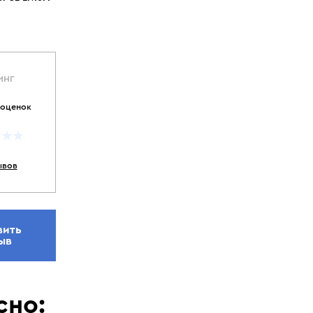
ИНГ
 оценок
ывов
вить
ыв
сно: