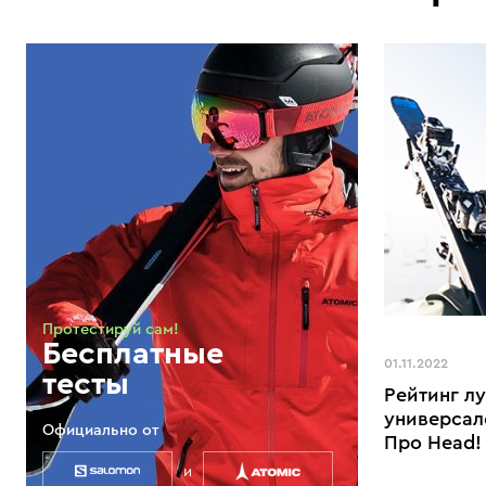
Протестируй сам!
Бесплатные
01.11.2022
тесты
Рейтинг л
универсал
Официально от
Про Head!
и