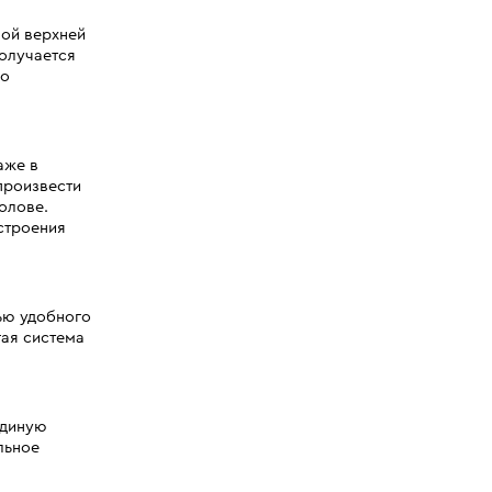
ной верхней
олучается
по
аже в
произвести
олове.
строения
ью удобного
ая система
единую
льное