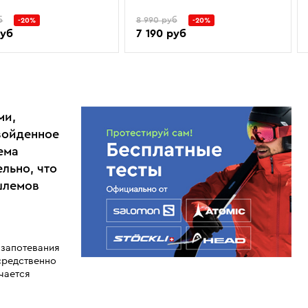
б
8 990 руб
-20%
-20%
руб
7 190 руб
ми,
зойденное
ема
льно, что
шлемов
 запотевания
средственно
чается