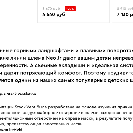
5 670 руб
8 910 ру
-20%
4 540 руб
7 130 
нные горными ландшафтами и плавными поворота
кие линии шлема Neo Jr дают вашим детям непрев
веренности. А съемные вкладыши и идеальная сист
и дарят потрясающий комфорт. Поэтому неудивите
вляется одним из наших самых популярных детских 
ия Stack Ventilation
иляции Stack Vent была разработана на основе изучения причин
ляционное воздухозаборное отверстие в шлеме находится непо
вентиляционным отверстием на оправе маски, в результате полу
ма, препятствующая запотеванию маски.
кция In-Mold