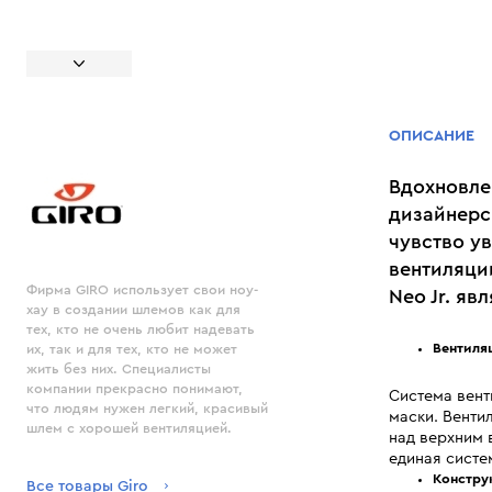
ОПИСАНИЕ
Вдохновле
дизайнерс
чувство у
вентиляци
Фирма GIRO использует свои ноу-
Neo Jr. я
хау в создании шлемов как для
тех, кто не очень любит надевать
Вентиляц
их, так и для тех, кто не может
жить без них. Специалисты
компании прекрасно понимают,
Система вент
что людям нужен легкий, красивый
маски. Венти
шлем с хорошей вентиляцией.
над верхним 
единая систе
Констру
Все товары Giro