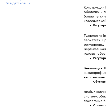
Все детское
Конструкция 
оболочки и в
более легким
классической
Регулиро
Технология I
перчатках. Э
регулировку 
Вертикальная
головы, обес
Регулир
Вентиляция T
низкопрофиль
не позволяет
Обтекае
Любые шлемы 
систему, обе
прилегание б
Стандар