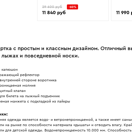
29 600 руб
-60%
11 840 руб
11 990
ртка с простым и классным дизайном. Отличный в
а лыжах и повседневной носки.
 капюшон
ражающий рефлектор
 внутренней стороне воротника
роницаемая молния
щитный клапан
для билета на лыжный подъемник
уемая манжета с подкладкой из лайкры
ики:
хняя одежда является водо- и ветронепроницаемой, а также имеет самы
ли на рынке по способности материала «дышать» и отводить влагу. Кр
ели для детской одежды. Водонепроницаемость 10.000 мм. Способность 