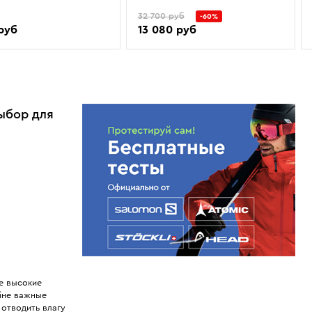
32 700 руб
-60%
 руб
13 080 руб
ыбор для
е высокие
айне важные
отводить влагу