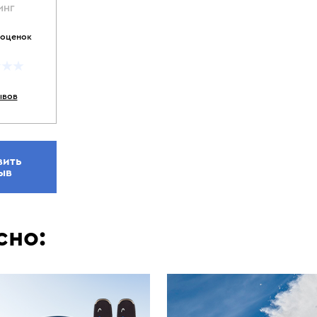
ИНГ
 оценок
ывов
вить
ыв
сно: