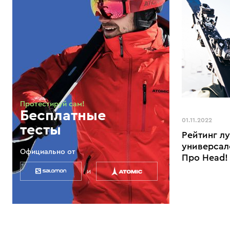
Протестируй сам!
Бесплатные
01.11.2022
тесты
Рейтинг л
универсал
Официально от
Про Head!
и