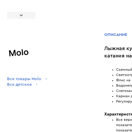
ОПИСАНИЕ
Лыжная ку
катания н
Съемный
Светоот
Все товары Molo
Флис на
Все детское
Водонеп
Снегоза
Карман 
Регулир
Характерист
Вся вер
показате
показат