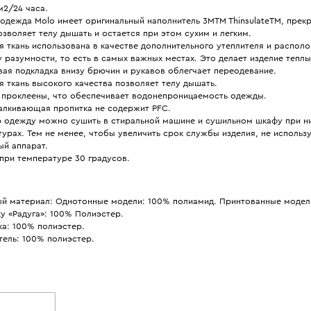
м2/24 часа.
одежда Molo имеет оригинальный наполнитель 3MTM ThinsulateTM, прек
озволяет телу дышать и остается при этом сухим и легким.
 ткань использована в качестве дополнительного утеплителя и распол
 разумности, то есть в самых важных местах. Это делает изделие тепл
ая подкладка внизу брючин и рукавов облегчает переодевание.
 ткань высокого качества позволяет телу дышать.
 проклеены, что обеспечивает водонепроницаемость одежды.
алкивающая пропитка не содержит PFC.
 одежду можно сушить в стиральной машине и сушильном шкафу при н
урах. Тем не менее, чтобы увеличить срок службы изделия, не использ
ый аппарат.
при температуре 30 градусов.
й материал: Однотонные модели: 100% полиамид. Принтованные модел
у «Радуга»: 100% Полиэстер.
ка: 100% полиэстер.
тель: 100% полиэстер.