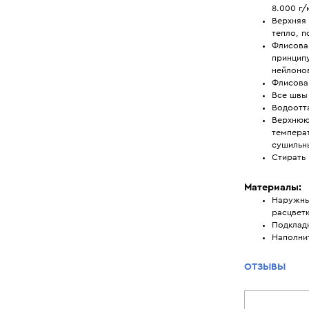
8.000 г/
Верхняя 
тепло, п
Флисовая
принципу
нейлонов
Флисовая
Все швы
Водоотт
Верхнюю
температ
сушильн
Стирать 
Материалы:
Наружны
расцветк
Подклад
Наполни
ОТЗЫВЫ