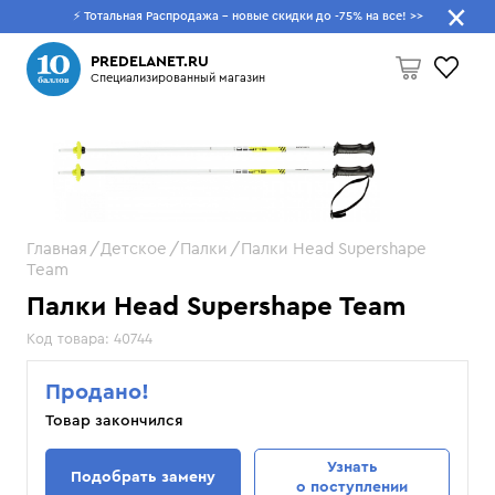
⚡ Тотальная Распродажа - новые скидки до -75% на все!
>>
Что будем искать?
PREDELANET.RU
Специализированный магазин
Пусто
Главная
Детское
Палки
Палки Head Supershape
Team
Палки Head Supershape Team
Код товара:
40744
Продано!
Товар закончился
Узнать
Подобрать замену
о поступлении