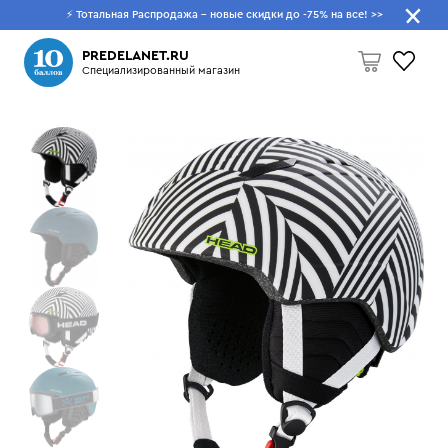
⚡ Тотальная Распродажа - новые скидки до -75% на все!
>>
Что будем искать?
PREDELANET.RU
Специализированный магазин
Пусто