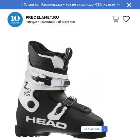
⚡ Тотальная Распродажа - новые скидки до -75% на все!
>>
Что будем искать?
PREDELANET.RU
Специализированный магазин
Пусто
Все акции