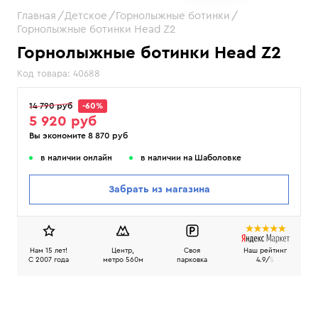
Главная
Детское
Горнолыжные ботинки
Горнолыжные ботинки Head Z2
Горнолыжные ботинки Head Z2
Код товара:
40688
14 790 руб
-60%
5 920 руб
Вы экономите 8 870 руб
в наличии онлайн
в наличии на Шаболовке
Забрать из магазина
Нам 15 лет!
Центр,
Своя
Наш рейтинг
C 2007 года
метро 560м
парковка
4.9/
5