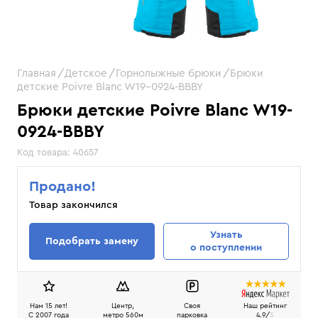
Главная
Детское
Горнолыжные брюки
Брюки
детские Poivre Blanc W19-0924-BBBY
Брюки детские Poivre Blanc W19-
0924-BBBY
Код товара:
40657
Продано!
Товар закончился
Узнать
Подобрать замену
о поступлении
Нам 15 лет!
Центр,
Своя
Наш рейтинг
C 2007 года
метро 560м
парковка
4.9/
5