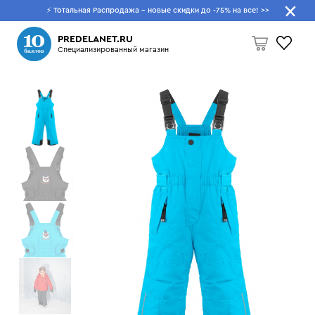
⚡ Тотальная Распродажа - новые скидки до -75% на все!
>>
Что будем искать?
PREDELANET.RU
Специализированный магазин
Пусто