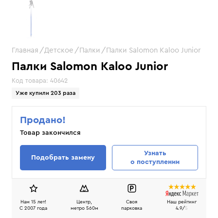
Главная
Детское
Палки
Палки Salomon Kaloo Junior
Палки Salomon Kaloo Junior
Код товара:
40642
Уже купили 203 раза
Продано!
Товар закончился
Узнать
Подобрать замену
о поступлении
Нам 15 лет!
Центр,
Своя
Наш рейтинг
C 2007 года
метро 560м
парковка
4.9/
5