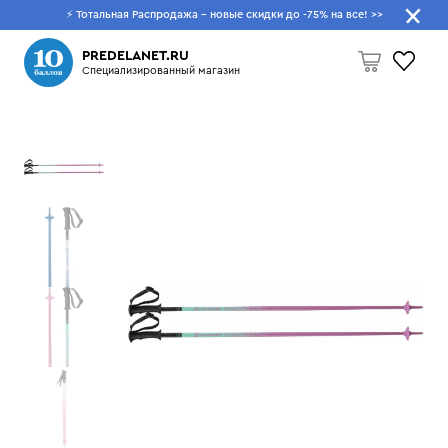
⚡ Тотальная Распродажа - новые скидки до -75% на все!
>>
Что будем искать?
PREDELANET.RU
Специализированный магазин
Пусто