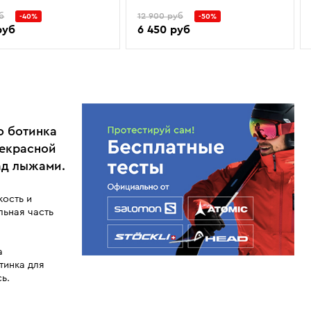
б
12 900 руб
-40%
-50%
руб
6 450 руб
о ботинка
прекрасной
ад лыжами.
ость и
льная часть
а
тинка для
ь.