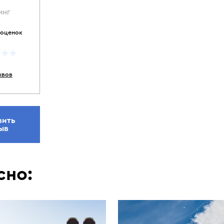
ИНГ
 оценок
ывов
вить
ыв
сно: