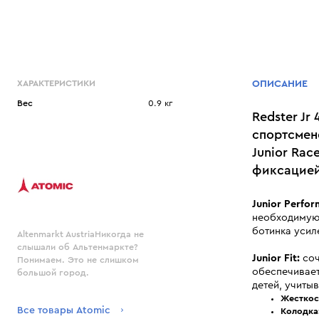
ХАРАКТЕРИСТИКИ
ОПИСАНИЕ
Вес
0.9 кг
Redster Jr
спортсмен
Junior Rac
фиксацией
Junior Perfor
необходимую 
ботинка усил
Altenmarkt AustriaНикогда не
слышали об Альтенмаркте?
Junior Fit:
соч
Понимаем. Это не слишком
обеспечивает
большой город.
детей, учиты
Жесткос
Все товары Atomic
Колодка