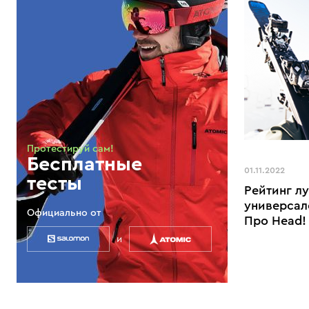
Протестируй сам!
Бесплатные
01.11.2022
тесты
Рейтинг л
универсал
Официально от
Про Head!
и