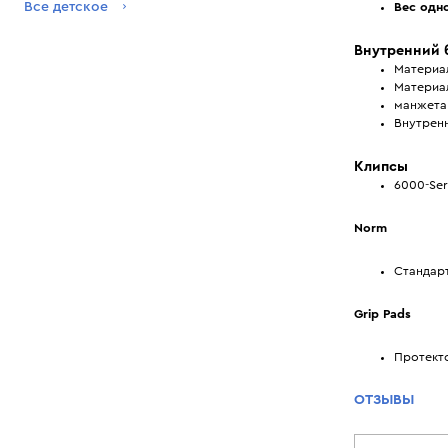
Все детское
Вес одн
Внутренний 
Материа
Материал
манжета:
Внутренн
Клипсы
6000-Ser
Norm
Стандарт
Grip Pads
Протекто
ОТЗЫВЫ