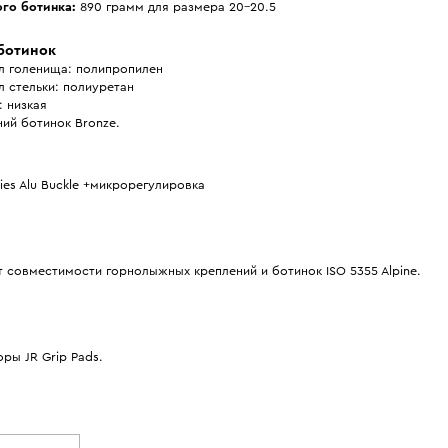
ого ботинка:
890 грамм для размера 20-20.5
ботинок
л голенища: полипропилен
 стельки: полиуретан
 низкая
ий ботинок Bronze.
ies Alu Buckle +микрорегулировка
 совместимости горнолыжных креплений и ботинок ISO 5355 Alpine.
ры JR Grip Pads.