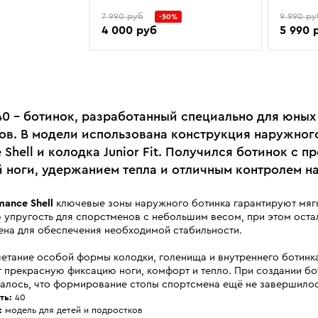
7 990 руб
9 990 ру
-50%
4 000 руб
5 990 
 40 - ботинок, разработанный специально для юных
ов. В модели использована конструкция наружног
e Shell и колодка Junior Fit. Получился ботинок с 
 ноги, удержанием тепла и отличным контролем н
mance Shell
ключевые зоны наружного ботинка гарантируют мягк
упругость для спорстменов с небольшим весом, при этом оста
ена для обеспечения необходимой стабильности.
етание особой формы колодки, голенища и внутреннего ботинк
 прекрасную фиксацию ноги, комфорт и тепло. При создании бо
валось, что формирование стопы спортсмена ещё не завершилос
ть:
40
:
модель для детей и подростков